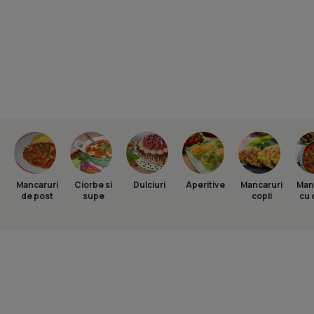
Mancaruri
Ciorbe si
Dulciuri
Aperitive
Mancaruri
Man
de post
supe
copii
cu 