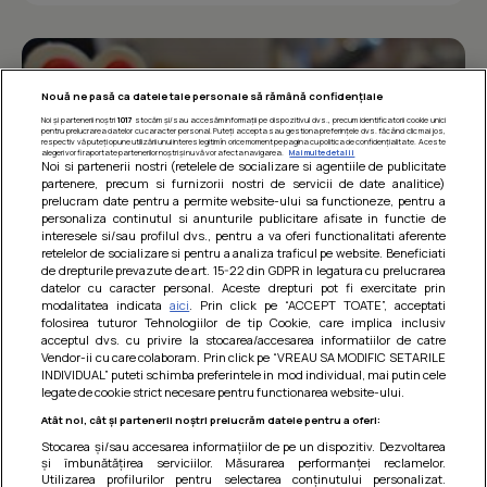
Nouă ne pasă ca datele tale personale să rămână confidențiale
Noi și partenerii noștri
1017
stocăm și/sau accesăm informații pe dispozitivul dvs., precum identificatorii cookie unici
pentru prelucrarea datelor cu caracter personal. Puteți accepta sau gestiona preferințele dvs. făcând clic mai jos,
respectiv vă puteți opune utilizării unui interes legitim în orice moment pe pagina cu politica de confidențialitate. Aceste
alegeri vor fi raportate partenerilor noștri și nu vă vor afecta navigarea.
Mai multe detalii
Noi si partenerii nostri (retelele de socializare si agentiile de publicitate
partenere, precum si furnizorii nostri de servicii de date analitice)
prelucram date pentru a permite website-ului sa functioneze, pentru a
personaliza continutul si anunturile publicitare afisate in functie de
interesele si/sau profilul dvs., pentru a va oferi functionalitati aferente
retelelor de socializare si pentru a analiza traficul pe website. Beneficiati
de drepturile prevazute de art. 15-22 din GDPR in legatura cu prelucrarea
datelor cu caracter personal. Aceste drepturi pot fi exercitate prin
modalitatea indicata
aici
. Prin click pe “ACCEPT TOATE”, acceptati
Barcute din vinete cu arpagic rosu
folosirea tuturor Tehnologiilor de tip Cookie, care implica inclusiv
acceptul dvs. cu privire la stocarea/accesarea informatiilor de catre
Un deliciu usor de preparat!
Vendor-ii cu care colaboram. Prin click pe “VREAU SA MODIFIC SETARILE
INDIVIDUAL” puteti schimba preferintele in mod individual, mai putin cele
legate de cookie strict necesare pentru functionarea website-ului.
Atât noi, cât și partenerii noștri prelucrăm datele pentru a oferi:
Stocarea și/sau accesarea informațiilor de pe un dispozitiv. Dezvoltarea
și îmbunătățirea serviciilor. Măsurarea performanței reclamelor.
Utilizarea profilurilor pentru selectarea conținutului personalizat.