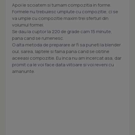
Apoi le scoatem si turnam compozitia in forme.
Formele nu trebuiesc umplute cu compozitie, ci se
va umple cu compozitie maxim trei sferturi din
volumul formei.
Se dau la cuptor la 220 de grade cam 15 minute,
pana cand se rumenesc.
O alta metoda de preparare ar fi sa puneti la blender
oul, sarea, laptele si faina pana cand se obtine
aceeasi compozitie. Eu inca nu am incercat asa, dar
promit ca le voi face data viitoare si voi reveni cu
amanunte.