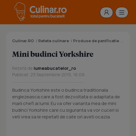
Culinar.RO
/
Retete culinare
/
Produse de panificatie
/
Prepar
Mini budinci Yorkshire
Rețetă de
lumeabucatelor_ro
Publicat: 23 Septembrie 2015, 16:09
Budinca Yorkshire este o budinca traditionala
englezeasca care a fost dezvoltata si adaptata de
marii chefi ai lumii. Eu va ofer varianta mea de mini
budinci Yorkshire care cu siguranta va vor cuceri si
veti vrea sa le repetati de cate ori aveti ocazia.