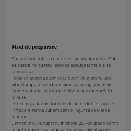
Mod de preparare
Spargem oul intr-un castron si adaugam sarea. Oul
se bate bine cu telul, apoi se adauga laptele si se
amesteca.
Faina se adauga putin cate putin, cu ajutorul unei
site. Compozitia se bate bine, ca sa inglobeze aer.
Compozitia se lasa sa se odihneasca macar 5-10
minute.
Intre timp, asezam formele de briosa intr-o tava, iar
in fiecare forma punem cam o lingurita de ulei de
masline.
Dam tava cu la cuptorul incins la 220 de grade cam 5
minute, sa se incalzeasca formele si uleiul din ele.