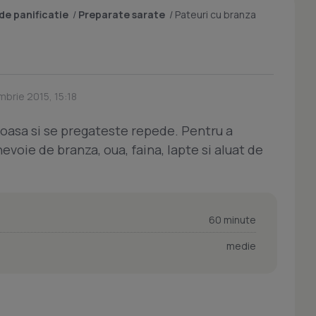
de panificatie
/
Preparate sarate
/
Pateuri cu branza
mbrie 2015, 15:18
ioasa si se pregateste repede. Pentru a
voie de branza, oua, faina, lapte si aluat de
60 minute
medie