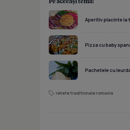
Pe aceeași temă:
Aperitiv placinte la
Pizza cu baby spana
Pachetele cu leurda
retete traditionale romania