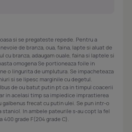
ioasa si se pregateste repede. Pentru a
evoie de branza, oua, faina, lapte si aluat de
l cu branza, adaugam ouale, faina si laptele si
asta omogena Se portioneaza foile in
pune o lingurita de umplutura. Se impacheteaza
iuri si se lipesc marginile cu degetul.
lbus de ou batut putin pt ca in timpul coacerii
dar in acelasi timp sa impiedice imprastierea
 galbenus frecat cu putin ulei. Se pun intr-o
a staniol. In ambele pateurile s-au copt la fel
la 400 grade F(204 grade C).