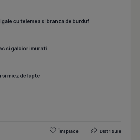
 tigaie cu telemea si branza de burduf
c si galbiori murati
 si miez de lapte
Îmi place
Distribuie