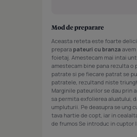
Mod de preparare
Aceasta reteta este foarte delic
prepara
pateuri cu branza
avem n
foietaj. Amestecam mai intai untu
amestecam bine pana rezulta o p
patrate si pe fiecare patrat se 
patratele, rezultand niste triungh
Marginile pateurilor se dau prin a
sa permita exfolierea aluatului, 
umpluturii. Pe deasupra se ung cu
tava hartie de copt, iar in cealalt
de frumos Se introduc in cuptor 