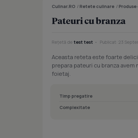
Culinar.RO
/
Retete culinare
/
Produse 
Pateuri cu branza
Rețetă de
test test
Publicat: 23 Septe
Aceasta reteta este foarte delic
prepara pateuri cu branza avem ne
foietaj.
Timp pregatire
Complexitate