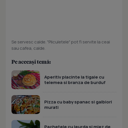
Se servesc calde. "Pliculetele" pot fi servite la ceai
sau cafea, calde.
Pe aceeași temă:
Aperitiv placinte la tigaie cu
telemea si branza de burduf
Pizza cu baby spanac si galbiori
murati
Pachetele cu leurda si miez de