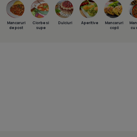
Mancaruri
Ciorbe si
Dulciuri
Aperitive
Mancaruri
Man
de post
supe
copii
cu 