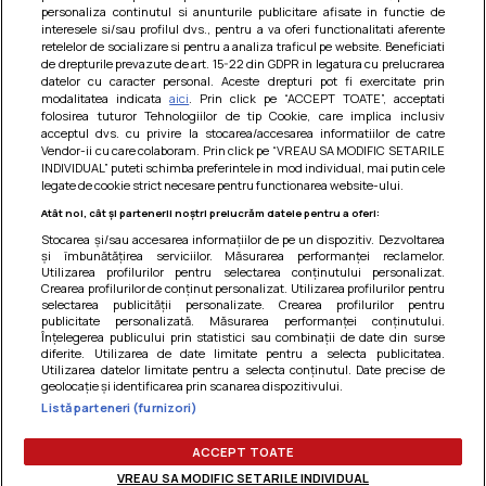
personaliza continutul si anunturile publicitare afisate in functie de
interesele si/sau profilul dvs., pentru a va oferi functionalitati aferente
retelelor de socializare si pentru a analiza traficul pe website. Beneficiati
de drepturile prevazute de art. 15-22 din GDPR in legatura cu prelucrarea
datelor cu caracter personal. Aceste drepturi pot fi exercitate prin
modalitatea indicata
aici
. Prin click pe “ACCEPT TOATE”, acceptati
Barcute din vinete cu arpagic rosu
folosirea tuturor Tehnologiilor de tip Cookie, care implica inclusiv
acceptul dvs. cu privire la stocarea/accesarea informatiilor de catre
Un deliciu usor de preparat!
Vendor-ii cu care colaboram. Prin click pe “VREAU SA MODIFIC SETARILE
INDIVIDUAL” puteti schimba preferintele in mod individual, mai putin cele
legate de cookie strict necesare pentru functionarea website-ului.
Atât noi, cât și partenerii noștri prelucrăm datele pentru a oferi:
Stocarea și/sau accesarea informațiilor de pe un dispozitiv. Dezvoltarea
și îmbunătățirea serviciilor. Măsurarea performanței reclamelor.
Utilizarea profilurilor pentru selectarea conținutului personalizat.
Crearea profilurilor de conținut personalizat. Utilizarea profilurilor pentru
selectarea publicității personalizate. Crearea profilurilor pentru
publicitate personalizată. Măsurarea performanței conținutului.
Înțelegerea publicului prin statistici sau combinații de date din surse
diferite. Utilizarea de date limitate pentru a selecta publicitatea.
Utilizarea datelor limitate pentru a selecta conținutul. Date precise de
geolocație și identificarea prin scanarea dispozitivului.
Listă parteneri (furnizori)
Termeni si conditii
|
Politica de cookies
|
Politica de
confidentialitate
|
Gestionați preferințele
ACCEPT TOATE
VREAU SA MODIFIC SETARILE INDIVIDUAL