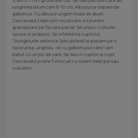
(cam 5-7 mm grosimea foii). Se taie patrate care au
lungimea laturii cam 8-10 cm. Albusul se separa de
galbenus. Cu albusul ungem foaia de aluat.
Cascavalul il dam prin razatoare si il punem
gramajoare pe fiecare patrat. Se unesc colturile
opuse si se lipesc. Se infierbinta cuptorul.
Triunghiurile obtinute (pliculetele) le plasam pe o
tava unsa, ungindu –le cu galbenusul care l-am
batut cu un pic de sare. Se dau in cuptor la copt.
Cascavalul poate fi inlocuit cu salam taiat pai sau
cubulete.