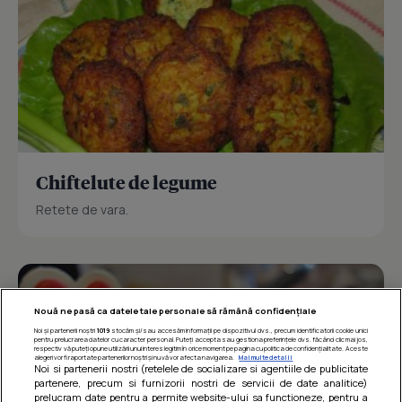
Chiftelute de legume
Retete de vara.
Nouă ne pasă ca datele tale personale să rămână confidențiale
Noi și partenerii noștri
1019
stocăm și/sau accesăm informații pe dispozitivul dvs., precum identificatorii cookie unici
pentru prelucrarea datelor cu caracter personal. Puteți accepta sau gestiona preferințele dvs. făcând clic mai jos,
respectiv vă puteți opune utilizării unui interes legitim în orice moment pe pagina cu politica de confidențialitate. Aceste
alegeri vor fi raportate partenerilor noștri și nu vă vor afecta navigarea.
Mai multe detalii
Noi si partenerii nostri (retelele de socializare si agentiile de publicitate
partenere, precum si furnizorii nostri de servicii de date analitice)
prelucram date pentru a permite website-ului sa functioneze, pentru a