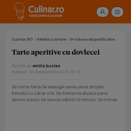
Culinar.RO
/
Retete culinare
/
Produse de panificatie
/
Prepar
Tarte aperitive cu dovlecei
Rețetă de
emilia buzlea
Publicat: 23 Septembrie 2015, 15:19
Se cerne faina.Se adauga sarea,uleiul,drojdia
frecata cu zahar si le. Se framanta aluatul pana
devine elastic.Se lasa la odihnit 10 minute. Se intinde