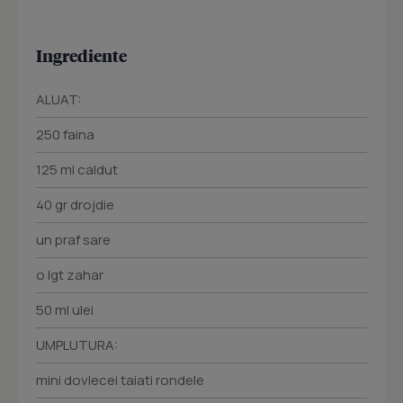
Ingrediente
ALUAT:
250 faina
125 ml caldut
40 gr drojdie
un praf sare
o lgt zahar
50 ml ulei
UMPLUTURA:
mini dovlecei taiati rondele