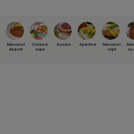
Mancaruri
Ciorbe si
Dulciuri
Aperitive
Mancaruri
Man
de post
supe
copii
cu 