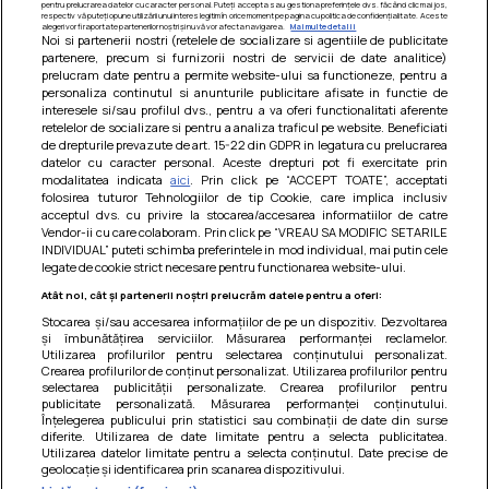
pentru prelucrarea datelor cu caracter personal. Puteți accepta sau gestiona preferințele dvs. făcând clic mai jos,
respectiv vă puteți opune utilizării unui interes legitim în orice moment pe pagina cu politica de confidențialitate. Aceste
alegeri vor fi raportate partenerilor noștri și nu vă vor afecta navigarea.
Mai multe detalii
Noi si partenerii nostri (retelele de socializare si agentiile de publicitate
partenere, precum si furnizorii nostri de servicii de date analitice)
prelucram date pentru a permite website-ului sa functioneze, pentru a
personaliza continutul si anunturile publicitare afisate in functie de
interesele si/sau profilul dvs., pentru a va oferi functionalitati aferente
retelelor de socializare si pentru a analiza traficul pe website. Beneficiati
de drepturile prevazute de art. 15-22 din GDPR in legatura cu prelucrarea
datelor cu caracter personal. Aceste drepturi pot fi exercitate prin
modalitatea indicata
aici
. Prin click pe “ACCEPT TOATE”, acceptati
Barcute din vinete cu arpagic rosu
folosirea tuturor Tehnologiilor de tip Cookie, care implica inclusiv
acceptul dvs. cu privire la stocarea/accesarea informatiilor de catre
Un deliciu usor de preparat!
Vendor-ii cu care colaboram. Prin click pe “VREAU SA MODIFIC SETARILE
INDIVIDUAL” puteti schimba preferintele in mod individual, mai putin cele
legate de cookie strict necesare pentru functionarea website-ului.
Atât noi, cât și partenerii noștri prelucrăm datele pentru a oferi:
Stocarea și/sau accesarea informațiilor de pe un dispozitiv. Dezvoltarea
și îmbunătățirea serviciilor. Măsurarea performanței reclamelor.
Utilizarea profilurilor pentru selectarea conținutului personalizat.
Crearea profilurilor de conținut personalizat. Utilizarea profilurilor pentru
selectarea publicității personalizate. Crearea profilurilor pentru
publicitate personalizată. Măsurarea performanței conținutului.
Înțelegerea publicului prin statistici sau combinații de date din surse
diferite. Utilizarea de date limitate pentru a selecta publicitatea.
Utilizarea datelor limitate pentru a selecta conținutul. Date precise de
geolocație și identificarea prin scanarea dispozitivului.