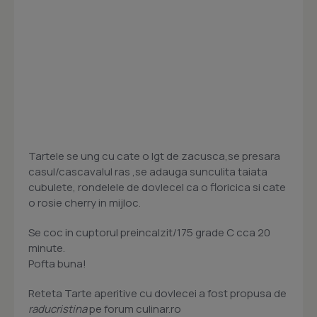
Tartele se ung cu cate o lgt de zacusca,se presara
casul/cascavalul ras ,se adauga sunculita taiata
cubulete, rondelele de dovlecel ca o floricica si cate
o rosie cherry in mijloc.
Se coc in cuptorul preincalzit/175 grade C cca 20
minute.
Pofta buna!
Reteta Tarte aperitive cu dovlecei a fost propusa de
raducristina
pe forum culinar.ro