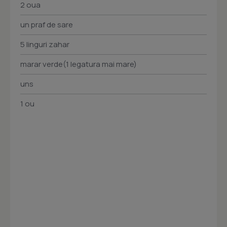
2 oua
un praf de sare
5 linguri zahar
marar verde(1 legatura mai mare)
uns
1 ou