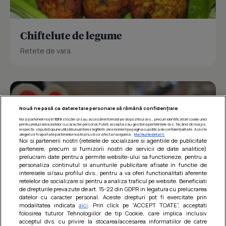
Chiftelute de legume
Retete de vara.
Nouă ne pasă ca datele tale personale să rămână confidențiale
Noi și partenerii noștri
1019
stocăm și/sau accesăm informații pe dispozitivul dvs., precum identificatorii cookie unici
pentru prelucrarea datelor cu caracter personal. Puteți accepta sau gestiona preferințele dvs. făcând clic mai jos,
respectiv vă puteți opune utilizării unui interes legitim în orice moment pe pagina cu politica de confidențialitate. Aceste
alegeri vor fi raportate partenerilor noștri și nu vă vor afecta navigarea.
Mai multe detalii
Noi si partenerii nostri (retelele de socializare si agentiile de publicitate
partenere, precum si furnizorii nostri de servicii de date analitice)
prelucram date pentru a permite website-ului sa functioneze, pentru a
personaliza continutul si anunturile publicitare afisate in functie de
interesele si/sau profilul dvs., pentru a va oferi functionalitati aferente
retelelor de socializare si pentru a analiza traficul pe website. Beneficiati
de drepturile prevazute de art. 15-22 din GDPR in legatura cu prelucrarea
datelor cu caracter personal. Aceste drepturi pot fi exercitate prin
modalitatea indicata
aici
. Prin click pe “ACCEPT TOATE”, acceptati
Barcute din vinete cu arpagic rosu
folosirea tuturor Tehnologiilor de tip Cookie, care implica inclusiv
acceptul dvs. cu privire la stocarea/accesarea informatiilor de catre