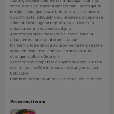
foarte gustoase. Cernem faina, adaugam zaharul,
sarea, coaja de lamaie si amestecam. Facem gaura
in mijloc, adaugam ouale batute, drojdia dizolvata
cu putin lapte, adaugam uleiul si berea si incepem sa
framantam adaugand treptat laptele. Lasam sa
creasca pana isi dubleaza volumul.
Amestecam bine urda cu ouale, sarea, zaharul,
adaugam mararul tocat si amestecam.
Intindem o foaie de cca 0.5 grosime, taiem patratele
si punem 1 lingura de compozitia de umplutura,
strangem colturile (le unim).
Asezam in tava tapetata cu hartie de copt, le lasam
sa mai creasca 30 min, dupa care le ungem cu oul
batut bine.
Dam la cuptor pana urdoaicele se rumenesc frumos.
Pe aceeași temă: