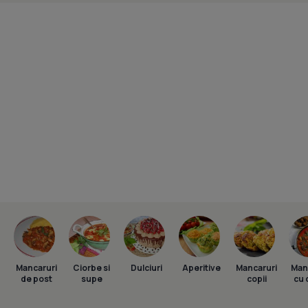
Mancaruri
Ciorbe si
Dulciuri
Aperitive
Mancaruri
Man
de post
supe
copii
cu 