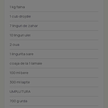
1 kg faina
1 cub drojdie
7 linguri de zahar
10 linguri ulei
2 oua
1 lingurita sare
coaja de la 1 lamaie
100 ml bere
300 ml lapte
UMPLUTURA
700 g urda