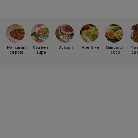
Mancaruri
Ciorbe si
Dulciuri
Aperitive
Mancaruri
Man
de post
supe
copii
cu 