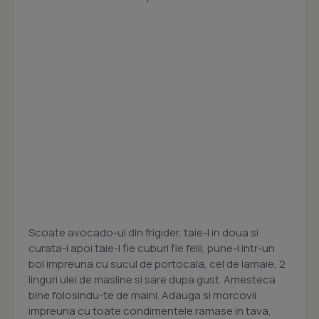
Scoate avocado-ul din frigider, taie-l in doua si
curata-l apoi taie-l fie cuburi fie felii, pune-l intr-un
bol impreuna cu sucul de portocala, cel de lamaie, 2
linguri ulei de masline si sare dupa gust. Amesteca
bine folosindu-te de maini. Adauga si morcovii
impreuna cu toate condimentele ramase in tava,