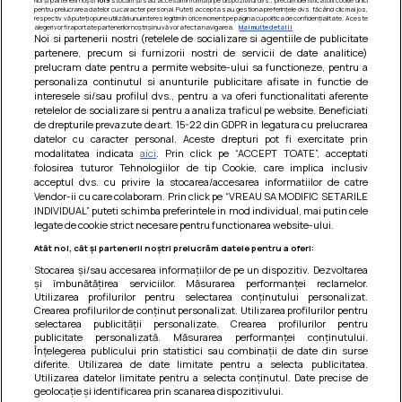
pentru prelucrarea datelor cu caracter personal. Puteți accepta sau gestiona preferințele dvs. făcând clic mai jos,
respectiv vă puteți opune utilizării unui interes legitim în orice moment pe pagina cu politica de confidențialitate. Aceste
alegeri vor fi raportate partenerilor noștri și nu vă vor afecta navigarea.
Mai multe detalii
Noi si partenerii nostri (retelele de socializare si agentiile de publicitate
partenere, precum si furnizorii nostri de servicii de date analitice)
prelucram date pentru a permite website-ului sa functioneze, pentru a
personaliza continutul si anunturile publicitare afisate in functie de
interesele si/sau profilul dvs., pentru a va oferi functionalitati aferente
retelelor de socializare si pentru a analiza traficul pe website. Beneficiati
de drepturile prevazute de art. 15-22 din GDPR in legatura cu prelucrarea
datelor cu caracter personal. Aceste drepturi pot fi exercitate prin
modalitatea indicata
aici
. Prin click pe “ACCEPT TOATE”, acceptati
Barcute din vinete cu arpagic rosu
folosirea tuturor Tehnologiilor de tip Cookie, care implica inclusiv
acceptul dvs. cu privire la stocarea/accesarea informatiilor de catre
Un deliciu usor de preparat!
Vendor-ii cu care colaboram. Prin click pe “VREAU SA MODIFIC SETARILE
INDIVIDUAL” puteti schimba preferintele in mod individual, mai putin cele
legate de cookie strict necesare pentru functionarea website-ului.
Atât noi, cât și partenerii noștri prelucrăm datele pentru a oferi:
Stocarea și/sau accesarea informațiilor de pe un dispozitiv. Dezvoltarea
și îmbunătățirea serviciilor. Măsurarea performanței reclamelor.
Utilizarea profilurilor pentru selectarea conținutului personalizat.
Crearea profilurilor de conținut personalizat. Utilizarea profilurilor pentru
selectarea publicității personalizate. Crearea profilurilor pentru
publicitate personalizată. Măsurarea performanței conținutului.
Înțelegerea publicului prin statistici sau combinații de date din surse
diferite. Utilizarea de date limitate pentru a selecta publicitatea.
Utilizarea datelor limitate pentru a selecta conținutul. Date precise de
geolocație și identificarea prin scanarea dispozitivului.