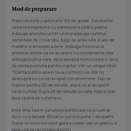
Mod de preparare
Preincalzeste cuptorul la 180 de grade. Zdrobeste
usturoiul impreuna cu sarea pana obtii o pasta.
Adauga amestecul intr-un bol adauga cuminul,
semintele de coriandru, fulgii de ardei iute si ulei de
masline si amesteca bine. Adauga morcovii si
amesteca bine sa se acopere cu condimente. Mai
adauga putina sare, apoi aseaza morcovii pe o tava
de sticla potrivita pentru cuptor, intr-un singur strat.
Toarna putina apa in tava cu morcovii, dar nu
deasupra lor ca sa nu speli condimentele. Da-i la
cuptor pentru 25 de minute, dupa ce ai acoperit
tava cu folie. Dupa 25 de minute scoate folia si mai
lasa-i pana se rumenesc.
Intre timp taie in jumatate portocala ca si cum ai
face cu o lamaie. Stoarce sucul si pune-l deoparte.
Dupa ce morcovii sunt gata scoate-i pe un platou si
lasa-i sa se racoreasca putin.