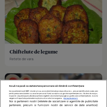
Chiftelute de legume
Retete de vara.
Nouă ne pasă ca datele tale personale să rămână confidențiale
Noi și partenerii noștri
1017
stocăm și/sau accesăm informații pe dispozitivul dvs., precum identificatorii cookie unici
pentru prelucrarea datelor cu caracter personal. Puteți accepta sau gestiona preferințele dvs. făcând clic mai jos,
respectiv vă puteți opune utilizării unui interes legitim în orice moment pe pagina cu politica de confidențialitate. Aceste
alegeri vor fi raportate partenerilor noștri și nu vă vor afecta navigarea.
Mai multe detalii
Noi si partenerii nostri (retelele de socializare si agentiile de publicitate
partenere, precum si furnizorii nostri de servicii de date analitice)