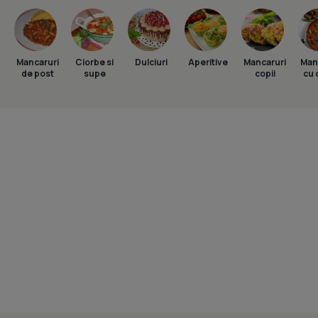
Mancaruri
Ciorbe si
Dulciuri
Aperitive
Mancaruri
Man
de post
supe
copii
cu 