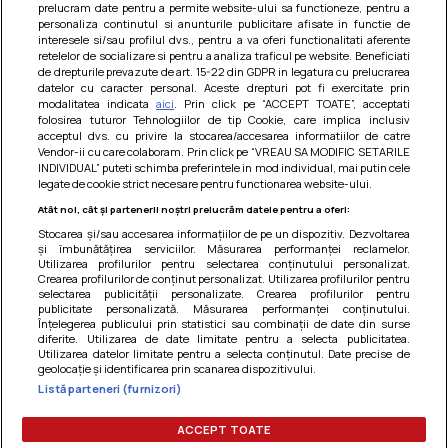
prelucram date pentru a permite website-ului sa functioneze, pentru a
personaliza continutul si anunturile publicitare afisate in functie de
interesele si/sau profilul dvs., pentru a va oferi functionalitati aferente
retelelor de socializare si pentru a analiza traficul pe website. Beneficiati
de drepturile prevazute de art. 15-22 din GDPR in legatura cu prelucrarea
datelor cu caracter personal. Aceste drepturi pot fi exercitate prin
modalitatea indicata
aici
. Prin click pe “ACCEPT TOATE”, acceptati
Barcute din vinete cu arpagic rosu
folosirea tuturor Tehnologiilor de tip Cookie, care implica inclusiv
acceptul dvs. cu privire la stocarea/accesarea informatiilor de catre
Un deliciu usor de preparat!
Vendor-ii cu care colaboram. Prin click pe “VREAU SA MODIFIC SETARILE
INDIVIDUAL” puteti schimba preferintele in mod individual, mai putin cele
legate de cookie strict necesare pentru functionarea website-ului.
Atât noi, cât și partenerii noștri prelucrăm datele pentru a oferi:
Stocarea și/sau accesarea informațiilor de pe un dispozitiv. Dezvoltarea
și îmbunătățirea serviciilor. Măsurarea performanței reclamelor.
Utilizarea profilurilor pentru selectarea conținutului personalizat.
Crearea profilurilor de conținut personalizat. Utilizarea profilurilor pentru
selectarea publicității personalizate. Crearea profilurilor pentru
publicitate personalizată. Măsurarea performanței conținutului.
Înțelegerea publicului prin statistici sau combinații de date din surse
diferite. Utilizarea de date limitate pentru a selecta publicitatea.
Utilizarea datelor limitate pentru a selecta conținutul. Date precise de
geolocație și identificarea prin scanarea dispozitivului.
Listă parteneri (furnizori)
Termeni si conditii
|
Politica de cookies
|
Politica de
confidentialitate
|
Gestionați preferințele
ACCEPT TOATE