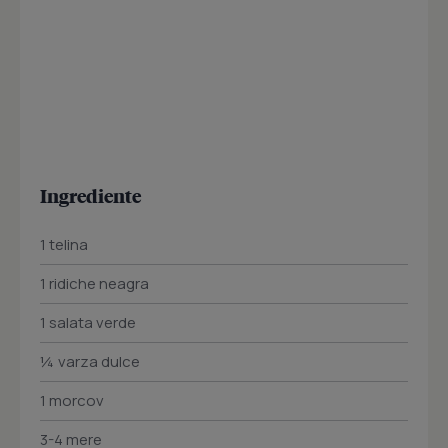
Ingrediente
1 telina
1 ridiche neagra
1 salata verde
¼ varza dulce
1 morcov
3-4 mere