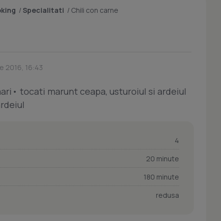
oking
/
Specialitati
/
Chili con carne
ie 2016, 16:43
ari• tocati marunt ceapa, usturoiul si ardeiul
ardeiul
4
20 minute
180 minute
redusa