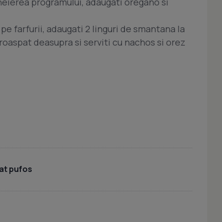
heierea programului, adaugati oregano si
 farfurii, adaugati 2 linguri de smantana la
proaspat deasupra si serviti cu nachos si orez
lat pufos