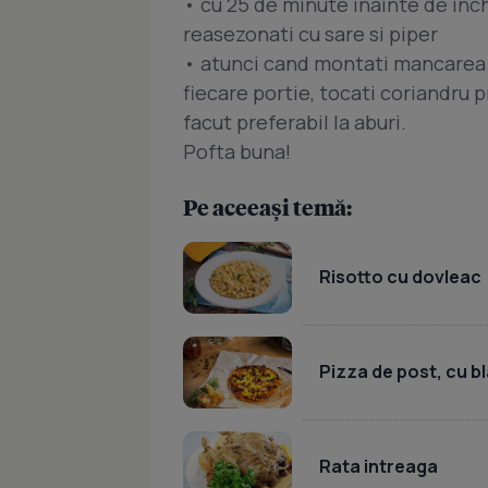
• cu 25 de minute inainte de inc
reasezonati cu sare si piper
• atunci cand montati mancarea pe
fiecare portie, tocati coriandru 
facut preferabil la aburi.
Pofta buna!
Pe aceeași temă:
Risotto cu dovleac
Pizza de post, cu b
Rata intreaga