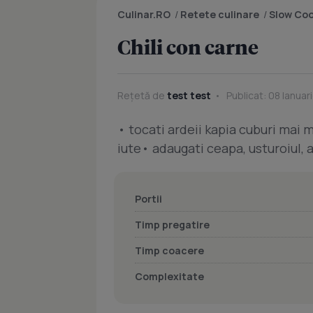
Culinar.RO
/
Retete culinare
/
Slow Co
Chili con carne
Rețetă de
test test
Publicat: 08 Ianuar
• tocati ardeii kapia cuburi mai m
iute• adaugati ceapa, usturoiul, 
Portii
Timp pregatire
Timp coacere
Complexitate