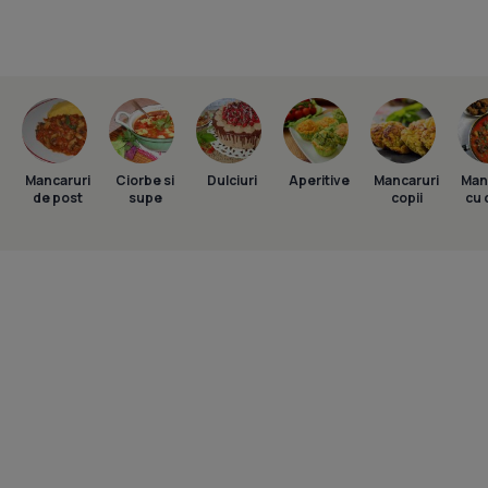
Mancaruri
Ciorbe si
Dulciuri
Aperitive
Mancaruri
Man
de post
supe
copii
cu 