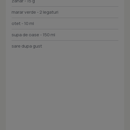
zahar - 15 g
marar verde - 2 legaturi
otet - 10 ml
supa de oase - 150 ml
sare dupa gust