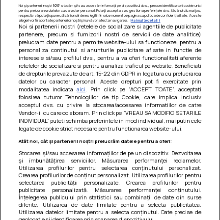
Noi și partenerii noștri
1017
stocăm și/sau accesăm informații pe dispozitivul dvs., precum identificatorii cookie unici
pentru prelucrarea datelor cu caracter personal. Puteți accepta sau gestiona preferințele dvs. făcând clic mai jos,
respectiv vă puteți opune utilizării unui interes legitim în orice moment pe pagina cu politica de confidențialitate. Aceste
alegeri vor fi raportate partenerilor noștri și nu vă vor afecta navigarea.
Mai multe detalii
Noi si partenerii nostri (retelele de socializare si agentiile de publicitate
partenere, precum si furnizorii nostri de servicii de date analitice)
prelucram date pentru a permite website-ului sa functioneze, pentru a
personaliza continutul si anunturile publicitare afisate in functie de
interesele si/sau profilul dvs., pentru a va oferi functionalitati aferente
retelelor de socializare si pentru a analiza traficul pe website. Beneficiati
de drepturile prevazute de art. 15-22 din GDPR in legatura cu prelucrarea
datelor cu caracter personal. Aceste drepturi pot fi exercitate prin
modalitatea indicata
aici
. Prin click pe “ACCEPT TOATE”, acceptati
Barcute din vinete cu arpagic rosu
folosirea tuturor Tehnologiilor de tip Cookie, care implica inclusiv
acceptul dvs. cu privire la stocarea/accesarea informatiilor de catre
Un deliciu usor de preparat!
Vendor-ii cu care colaboram. Prin click pe “VREAU SA MODIFIC SETARILE
INDIVIDUAL” puteti schimba preferintele in mod individual, mai putin cele
legate de cookie strict necesare pentru functionarea website-ului.
Atât noi, cât și partenerii noștri prelucrăm datele pentru a oferi:
Stocarea și/sau accesarea informațiilor de pe un dispozitiv. Dezvoltarea
și îmbunătățirea serviciilor. Măsurarea performanței reclamelor.
Utilizarea profilurilor pentru selectarea conținutului personalizat.
Crearea profilurilor de conținut personalizat. Utilizarea profilurilor pentru
selectarea publicității personalizate. Crearea profilurilor pentru
publicitate personalizată. Măsurarea performanței conținutului.
Înțelegerea publicului prin statistici sau combinații de date din surse
diferite. Utilizarea de date limitate pentru a selecta publicitatea.
Utilizarea datelor limitate pentru a selecta conținutul. Date precise de
geolocație și identificarea prin scanarea dispozitivului.