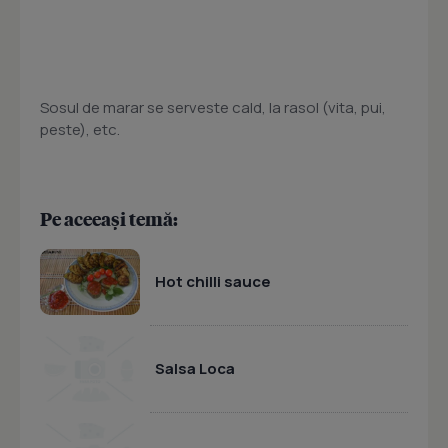
Sosul de marar
se serveste cald, la rasol (vita, pui,
peste), etc.
Pe aceeași temă:
Hot chilli sauce
Salsa Loca