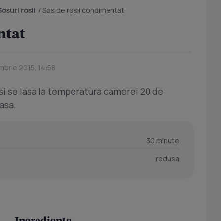
Sosuri rosii
/
Sos de rosii condimentat
ntat
mbrie 2015, 14:58
i se lasa la temperatura camerei 20 de
asa.
30 minute
redusa
Ingrediente