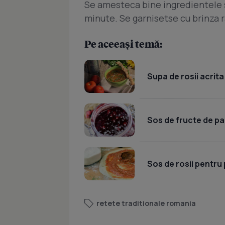
Se amesteca bine ingredientele s
minute. Se garnisetse cu brinza r
Pe aceeași temă:
Supa de rosii acrit
Sos de fructe de p
Sos de rosii pentru
retete traditionale romania