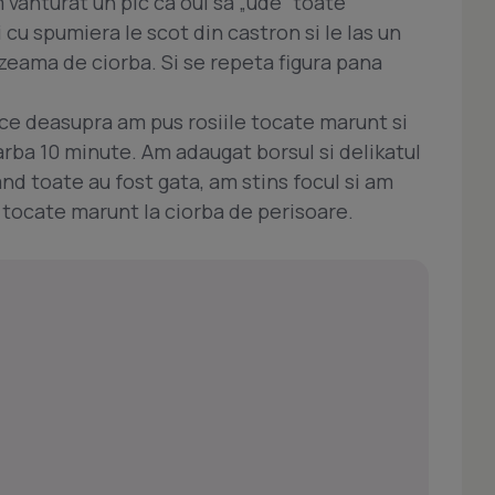
m vanturat un pic ca oul sa „ude” toate
 cu spumiera le scot din castron si le las un
n zeama de ciorba. Si se repeta figura pana
ice deasupra am pus rosiile tocate marunt si
arba 10 minute. Am adaugat borsul si delikatul
and toate au fost gata, am stins focul si am
 tocate marunt la ciorba de perisoare.