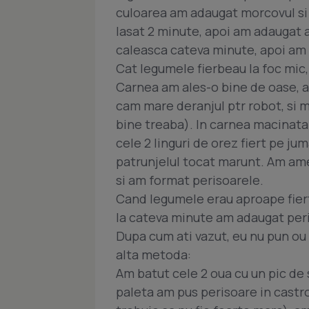
culoarea am adaugat morcovul si
lasat 2 minute, apoi am adaugat a
caleasca cateva minute, apoi am 
Cat legumele fierbeau la foc mic,
Carnea am ales-o bine de oase, 
cam mare deranjul ptr robot, si m
bine treaba). In carnea macinat
cele 2 linguri de orez fiert pe jum
patrunjelul tocat marunt. Am ame
si am format perisoarele.
Cand legumele erau aproape fierte
la cateva minute am adaugat per
Dupa cum ati vazut, eu nu pun ou 
alta metoda:
Am batut cele 2 oua cu un pic de 
paleta am pus perisoare in castr