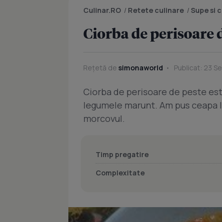
Culinar.RO
/
Retete culinare
/
Supe si 
Ciorba de perisoare 
Rețetă de
simonaworld
Publicat: 23 S
Ciorba de perisoare de peste est
legumele marunt. Am pus ceapa la 
morcovul.
Timp pregatire
Complexitate