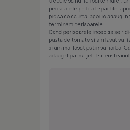
trebuie sa nu fie foarte mare), a
perisoarele pe toate partile, apoi
pic sa se scurga, apoi le adaug i
terminam perisoarele.
Cand perisoarele incep sa se rid
pasta de tomate si am lasat sa fi
si am mai lasat putin sa fiarba. C
adaugat patrunjelul si leusteanul