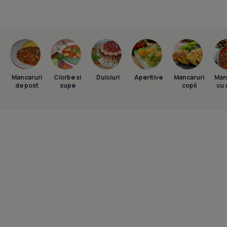
Mancaruri
Ciorbe si
Dulciuri
Aperitive
Mancaruri
Man
de post
supe
copii
cu 