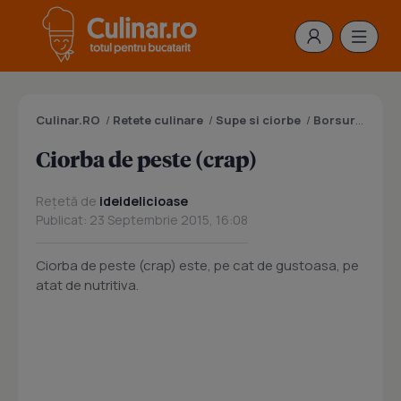
Culinar.RO
/
Retete culinare
/
Supe si ciorbe
/
Borsuri
/
Ciorb
Ciorba de peste (crap)
Rețetă de
ideidelicioase
Publicat: 23 Septembrie 2015, 16:08
Ciorba de peste (crap) este, pe cat de gustoasa, pe
atat de nutritiva.