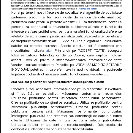
pentru prelucrarea datelor cu caracter personal. Puteți accepta sau gestiona preferințele dvs. făcând clic mai jos,
respectiv vă puteți opune utilizării unui interes legitim în orice moment pe pagina cu politica de confidențialitate. Aceste
alegeri vor fi raportate partenerilor noștri și nu vă vor afecta navigarea.
Mai multe detalii
Noi si partenerii nostri (retelele de socializare si agentiile de publicitate
partenere, precum si furnizorii nostri de servicii de date analitice)
prelucram date pentru a permite website-ului sa functioneze, pentru a
personaliza continutul si anunturile publicitare afisate in functie de
interesele si/sau profilul dvs., pentru a va oferi functionalitati aferente
retelelor de socializare si pentru a analiza traficul pe website. Beneficiati
de drepturile prevazute de art. 15-22 din GDPR in legatura cu prelucrarea
datelor cu caracter personal. Aceste drepturi pot fi exercitate prin
modalitatea indicata
aici
. Prin click pe “ACCEPT TOATE”, acceptati
Barcute din vinete cu arpagic rosu
folosirea tuturor Tehnologiilor de tip Cookie, care implica inclusiv
acceptul dvs. cu privire la stocarea/accesarea informatiilor de catre
Un deliciu usor de preparat!
Vendor-ii cu care colaboram. Prin click pe “VREAU SA MODIFIC SETARILE
INDIVIDUAL” puteti schimba preferintele in mod individual, mai putin cele
legate de cookie strict necesare pentru functionarea website-ului.
Atât noi, cât și partenerii noștri prelucrăm datele pentru a oferi:
Stocarea și/sau accesarea informațiilor de pe un dispozitiv. Dezvoltarea
și îmbunătățirea serviciilor. Măsurarea performanței reclamelor.
Utilizarea profilurilor pentru selectarea conținutului personalizat.
Crearea profilurilor de conținut personalizat. Utilizarea profilurilor pentru
selectarea publicității personalizate. Crearea profilurilor pentru
publicitate personalizată. Măsurarea performanței conținutului.
Înțelegerea publicului prin statistici sau combinații de date din surse
diferite. Utilizarea de date limitate pentru a selecta publicitatea.
Utilizarea datelor limitate pentru a selecta conținutul. Date precise de
geolocație și identificarea prin scanarea dispozitivului.