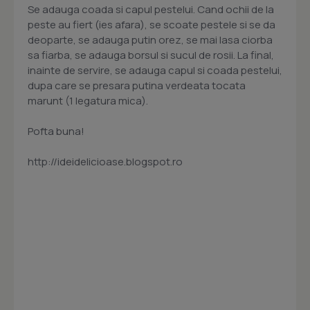
Se adauga coada si capul pestelui. Cand ochii de la
peste au fiert (ies afara), se scoate pestele si se da
deoparte, se adauga putin orez, se mai lasa ciorba
sa fiarba, se adauga borsul si sucul de rosii. La final,
inainte de servire, se adauga capul si coada pestelui,
dupa care se presara putina verdeata tocata
marunt (1 legatura mica).
Pofta buna!
http://ideidelicioase.blogspot.ro