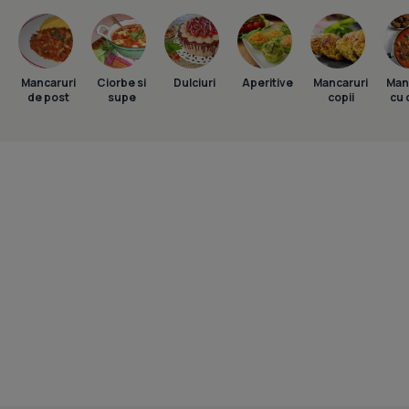
Mancaruri
Ciorbe si
Dulciuri
Aperitive
Mancaruri
Man
de post
supe
copii
cu 