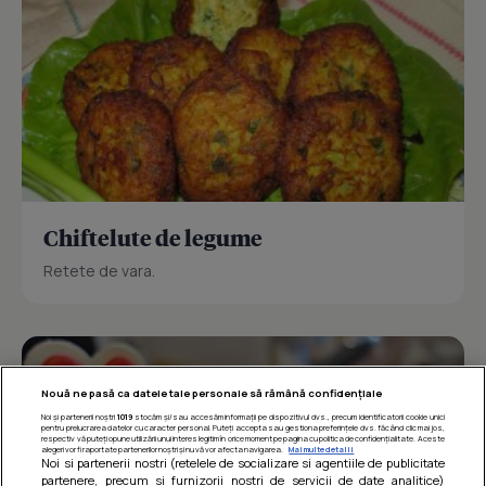
Chiftelute de legume
Retete de vara.
Nouă ne pasă ca datele tale personale să rămână confidențiale
Noi și partenerii noștri
1019
stocăm și/sau accesăm informații pe dispozitivul dvs., precum identificatorii cookie unici
pentru prelucrarea datelor cu caracter personal. Puteți accepta sau gestiona preferințele dvs. făcând clic mai jos,
respectiv vă puteți opune utilizării unui interes legitim în orice moment pe pagina cu politica de confidențialitate. Aceste
alegeri vor fi raportate partenerilor noștri și nu vă vor afecta navigarea.
Mai multe detalii
Noi si partenerii nostri (retelele de socializare si agentiile de publicitate
partenere, precum si furnizorii nostri de servicii de date analitice)