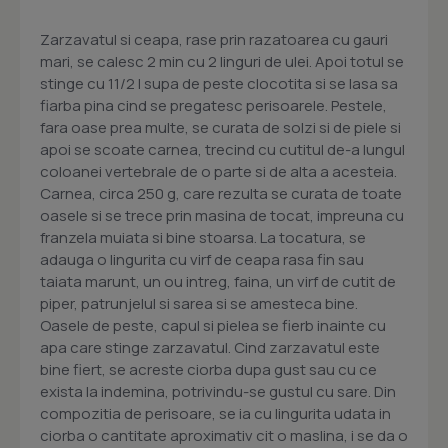
Zarzavatul si ceapa, rase prin razatoarea cu gauri
mari, se calesc 2 min cu 2 linguri de ulei. Apoi totul se
stinge cu 11/2 l supa de peste clocotita si se lasa sa
fiarba pina cind se pregatesc perisoarele. Pestele,
fara oase prea multe, se curata de solzi si de piele si
apoi se scoate carnea, trecind cu cutitul de-a lungul
coloanei vertebrale de o parte si de alta a acesteia.
Carnea, circa 250 g, care rezulta se curata de toate
oasele si se trece prin masina de tocat, impreuna cu
franzela muiata si bine stoarsa. La tocatura, se
adauga o lingurita cu virf de ceapa rasa fin sau
taiata marunt, un ou intreg, faina, un virf de cutit de
piper, patrunjelul si sarea si se amesteca bine.
Oasele de peste, capul si pielea se fierb inainte cu
apa care stinge zarzavatul. Cind zarzavatul este
bine fiert, se acreste ciorba dupa gust sau cu ce
exista la indemina, potrivindu-se gustul cu sare. Din
compozitia de perisoare, se ia cu lingurita udata in
ciorba o cantitate aproximativ cit o maslina, i se da o