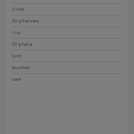
2 rosii
50 g franzela
1 ou
25 g faina
bors
leustean
sare