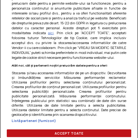
prelucram date pentru a permite website-ului sa functioneze, pentru a
personaliza continutul si anunturile publicitare afisate in functie de
interesele si/sau profilul dvs., pentru a va oferi functionalitati aferente
retelelor de socializare si pentru a analiza traficul pe website. Beneficiati
de drepturile prevazute de art. 15-22 din GDPR in legatura cu prelucrarea
datelor cu caracter personal. Aceste drepturi pot fi exercitate prin
modalitatea indicata
aici
. Prin click pe “ACCEPT TOATE”, acceptati
Barcute din vinete cu arpagic rosu
folosirea tuturor Tehnologiilor de tip Cookie, care implica inclusiv
acceptul dvs. cu privire la stocarea/accesarea informatiilor de catre
Un deliciu usor de preparat!
Vendor-ii cu care colaboram. Prin click pe “VREAU SA MODIFIC SETARILE
INDIVIDUAL” puteti schimba preferintele in mod individual, mai putin cele
legate de cookie strict necesare pentru functionarea website-ului.
Atât noi, cât și partenerii noștri prelucrăm datele pentru a oferi:
Stocarea și/sau accesarea informațiilor de pe un dispozitiv. Dezvoltarea
și îmbunătățirea serviciilor. Măsurarea performanței reclamelor.
Utilizarea profilurilor pentru selectarea conținutului personalizat.
Crearea profilurilor de conținut personalizat. Utilizarea profilurilor pentru
selectarea publicității personalizate. Crearea profilurilor pentru
publicitate personalizată. Măsurarea performanței conținutului.
Înțelegerea publicului prin statistici sau combinații de date din surse
diferite. Utilizarea de date limitate pentru a selecta publicitatea.
Utilizarea datelor limitate pentru a selecta conținutul. Date precise de
geolocație și identificarea prin scanarea dispozitivului.
Listă parteneri (furnizori)
Termeni si conditii
|
Politica de cookies
|
Politica de
confidentialitate
|
Gestionați preferințele
ACCEPT TOATE