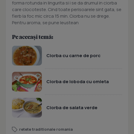
forma rotunda in lingurita si i se da drumul in ciorba
care clocoteste. Cind toate perisoarele sint gata, se
fierb la foc mic circa 15 min. Ciorba nu se drege.
Pentru aroma, se pune leustean
Pe aceeași temă:
Ciorba cu carne de porc
Ciorba de loboda cu omleta
Ciorba de salata verde
retete traditionale romania