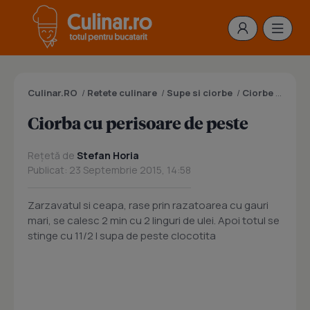
Culinar.RO
/
Retete culinare
/
Supe si ciorbe
/
Ciorbe
/
Ciorba
Ciorba cu perisoare de peste
Rețetă de
Stefan Horia
Publicat: 23 Septembrie 2015, 14:58
Zarzavatul si ceapa, rase prin razatoarea cu gauri
mari, se calesc 2 min cu 2 linguri de ulei. Apoi totul se
stinge cu 11/2 l supa de peste clocotita