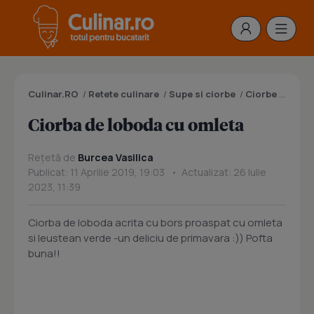
Culinar.RO
/
Retete culinare
/
Supe si ciorbe
/
Ciorbe
/
Ciorb
Ciorba de loboda cu omleta
Rețetă de
Burcea Vasilica
Publicat: 11 Aprilie 2019, 19:03 • Actualizat: 26 Iulie
2023, 11:39
Ciorba de loboda acrita cu bors proaspat cu omleta
si leustean verde -un deliciu de primavara :)) Pofta
buna!!