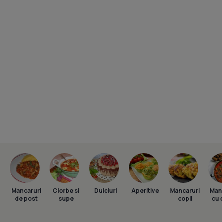
Mancaruri
Ciorbe si
Dulciuri
Aperitive
Mancaruri
Man
de post
supe
copii
cu 