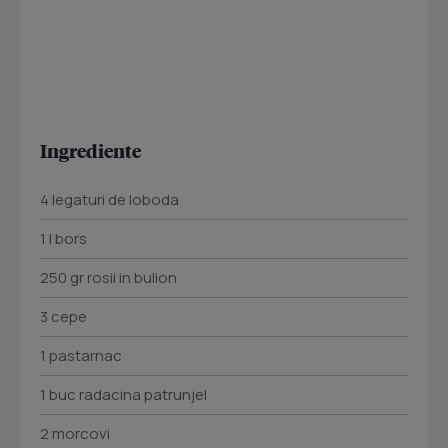
Ingrediente
4 legaturi de loboda
1 l bors
250 gr rosii in bulion
3 cepe
1 pastarnac
1 buc radacina patrunjel
2 morcovi