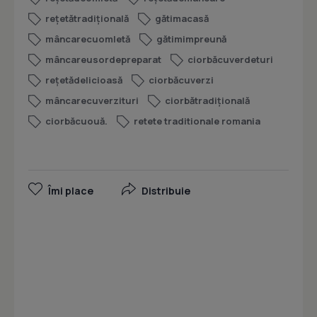
rețetătradițională
gătimacasă
mâncarecuomletă
gătimimpreună
mâncareusordepreparat
ciorbăcuverdeturi
rețetădelicioasă
ciorbăcuverzi
mâncarecuverzituri
ciorbătradițională
ciorbăcuouă.
retete traditionale romania
Îmi place
Distribuie