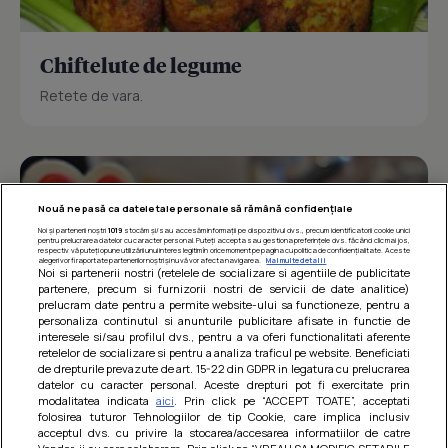
Chiftelute de legume
Retete de vara.
Nouă ne pasă ca datele tale personale să rămână confidențiale
Noi și partenerii noștri
1019
stocăm și/sau accesăm informații pe dispozitivul dvs., precum identificatorii cookie unici
pentru prelucrarea datelor cu caracter personal. Puteți accepta sau gestiona preferințele dvs. făcând clic mai jos,
respectiv vă puteți opune utilizării unui interes legitim în orice moment pe pagina cu politica de confidențialitate. Aceste
alegeri vor fi raportate partenerilor noștri și nu vă vor afecta navigarea.
Mai multe detalii
Noi si partenerii nostri (retelele de socializare si agentiile de publicitate
partenere, precum si furnizorii nostri de servicii de date analitice)
prelucram date pentru a permite website-ului sa functioneze, pentru a
personaliza continutul si anunturile publicitare afisate in functie de
interesele si/sau profilul dvs., pentru a va oferi functionalitati aferente
retelelor de socializare si pentru a analiza traficul pe website. Beneficiati
de drepturile prevazute de art. 15-22 din GDPR in legatura cu prelucrarea
datelor cu caracter personal. Aceste drepturi pot fi exercitate prin
modalitatea indicata
aici
. Prin click pe “ACCEPT TOATE”, acceptati
Barcute din vinete cu arpagic rosu
folosirea tuturor Tehnologiilor de tip Cookie, care implica inclusiv
acceptul dvs. cu privire la stocarea/accesarea informatiilor de catre
Un deliciu usor de preparat!