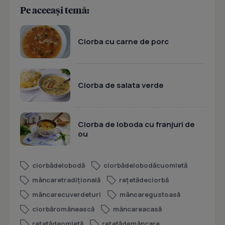
Pe aceeași temă:
Ciorba cu carne de porc
Ciorba de salata verde
Ciorba de loboda cu franjuri de
ou
ciorbădelobodă
ciorbădelobodăcuomletă
mâncaretradițională
rețetădeciorbă
mâncarecuverdeturi
mâncaregustoasă
ciorbăromânească
mâncareacasă
rețetădeomletă
rețetădemâncare