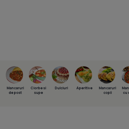
Mancaruri
Ciorbe si
Dulciuri
Aperitive
Mancaruri
Man
de post
supe
copii
cu 