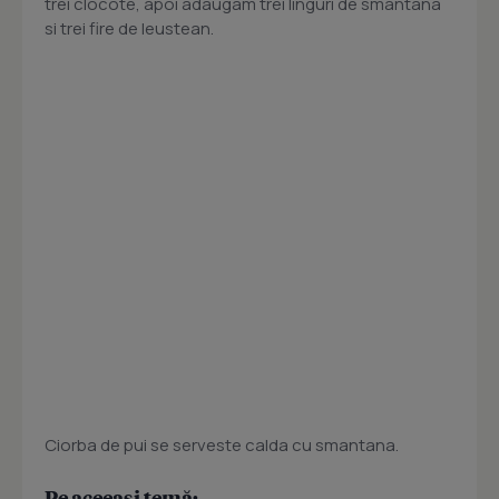
trei clocote, apoi adaugam trei linguri de smantana
si trei fire de leustean.
Ciorba de pui se serveste calda cu smantana.
Pe aceeași temă: