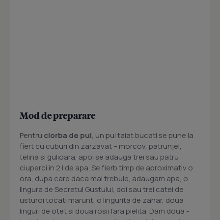
Mod de preparare
Pentru
ciorba de pui
, un pui taiat bucati se pune la
fiert cu cuburi din zarzavat – morcov, patrunjel,
telina si gulioara, apoi se adauga trei sau patru
ciuperci in 2 l de apa. Se fierb timp de aproximativ o
ora, dupa care daca mai trebuie, adaugam apa, o
lingura de Secretul Gustului, doi sau trei catei de
usturoi tocati marunt, o lingurita de zahar, doua
linguri de otet si doua rosii fara pielita. Dam doua -