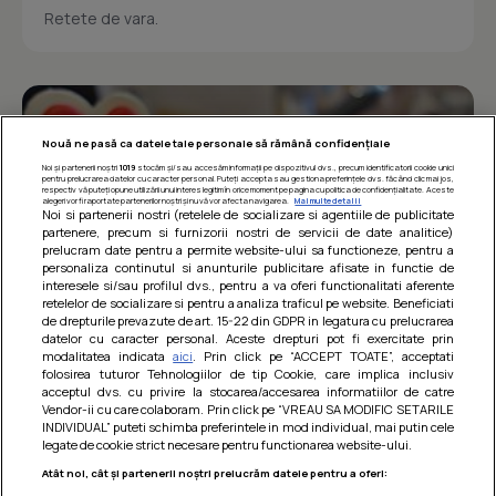
Retete de vara.
Nouă ne pasă ca datele tale personale să rămână confidențiale
Noi și partenerii noștri
1019
stocăm și/sau accesăm informații pe dispozitivul dvs., precum identificatorii cookie unici
pentru prelucrarea datelor cu caracter personal. Puteți accepta sau gestiona preferințele dvs. făcând clic mai jos,
respectiv vă puteți opune utilizării unui interes legitim în orice moment pe pagina cu politica de confidențialitate. Aceste
alegeri vor fi raportate partenerilor noștri și nu vă vor afecta navigarea.
Mai multe detalii
Noi si partenerii nostri (retelele de socializare si agentiile de publicitate
partenere, precum si furnizorii nostri de servicii de date analitice)
prelucram date pentru a permite website-ului sa functioneze, pentru a
personaliza continutul si anunturile publicitare afisate in functie de
interesele si/sau profilul dvs., pentru a va oferi functionalitati aferente
retelelor de socializare si pentru a analiza traficul pe website. Beneficiati
de drepturile prevazute de art. 15-22 din GDPR in legatura cu prelucrarea
datelor cu caracter personal. Aceste drepturi pot fi exercitate prin
modalitatea indicata
aici
. Prin click pe “ACCEPT TOATE”, acceptati
Barcute din vinete cu arpagic rosu
folosirea tuturor Tehnologiilor de tip Cookie, care implica inclusiv
acceptul dvs. cu privire la stocarea/accesarea informatiilor de catre
Un deliciu usor de preparat!
Vendor-ii cu care colaboram. Prin click pe “VREAU SA MODIFIC SETARILE
INDIVIDUAL” puteti schimba preferintele in mod individual, mai putin cele
legate de cookie strict necesare pentru functionarea website-ului.
Atât noi, cât și partenerii noștri prelucrăm datele pentru a oferi: