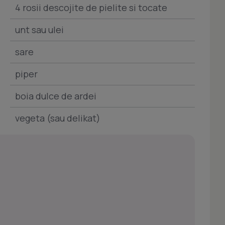
4 rosii descojite de pielite si tocate
unt sau ulei
sare
piper
boia dulce de ardei
vegeta (sau delikat)