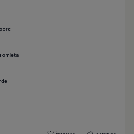
 porc
u omleta
rde