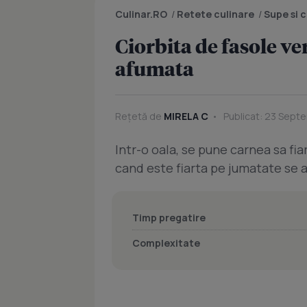
Culinar.RO
/
Retete culinare
/
Supe si 
Ciorbita de fasole ver
afumata
Rețetă de
MIRELA C
Publicat: 23 Septe
Intr-o oala, se pune carnea sa fi
cand este fiarta pe jumatate se a
Timp pregatire
Complexitate