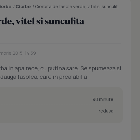
ciorbe
/
Ciorbe
/
Ciorbita de fasole verde, vitel si sunculita afumata
de, vitel si sunculita
mbrie 2015, 14:59
arba in apa rece, cu putina sare. Se spumeaza si
dauga fasolea, care in prealabil a
90 minute
redusa