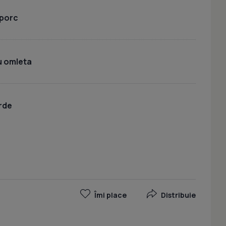
 porc
u omleta
rde
Îmi place
Distribuie