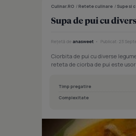
Culinar.RO
/
Retete culinare
/
Supe si 
Supa de pui cu diver
Rețetă de
anasweet
Publicat: 23 Sept
Ciorbita de pui cu diverse legum
reteta de ciorba de pui este usor
Timp pregatire
Complexitate