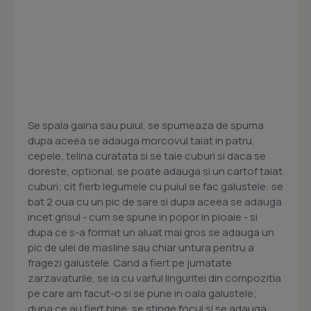
Se spala gaina sau puiul, se spumeaza de spuma
dupa aceea se adauga morcovul taiat in patru,
cepele, telina curatata si se taie cuburi si daca se
doreste, optional, se poate adauga si un cartof taiat
cuburi; cit fierb legumele cu puiul se fac galustele: se
bat 2 oua cu un pic de sare si dupa aceea se adauga
incet grisul - cum se spune in popor in ploaie - si
dupa ce s-a format un aluat mai gros se adauga un
pic de ulei de masline sau chiar untura pentru a
fragezi galustele. Cand a fiert pe jumatate
zarzavaturile, se ia cu varful linguritei din compozitia
pe care am facut-o si se pune in oala galustele;
dupa ce au fiert bine, se stinge focul si se adauga