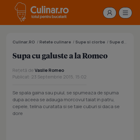
Culinar.RO
/
Retete culinare
/
Supe si ciorbe
/
Supe de carne
Supa cu galuste a la Romeo
Rețetă de
Vasile Romeo
Publicat: 23 Septembrie 2015, 15:02
Se spala gaina sau puiul, se spumeaza de spuma
dupa aceea se adauga morcovul taiat in patru,
cepele, telina curatata si se taie cuburi si daca se
dore