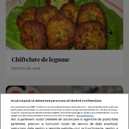
Chiftelute de legume
Retete de vara.
Nouă ne pasă ca datele tale personale să rămână confidențiale
Noi și partenerii noștri
1017
stocăm și/sau accesăm informații pe dispozitivul dvs., precum identificatorii cookie unici
pentru prelucrarea datelor cu caracter personal. Puteți accepta sau gestiona preferințele dvs. făcând clic mai jos,
respectiv vă puteți opune utilizării unui interes legitim în orice moment pe pagina cu politica de confidențialitate. Aceste
alegeri vor fi raportate partenerilor noștri și nu vă vor afecta navigarea.
Mai multe detalii
Noi si partenerii nostri (retelele de socializare si agentiile de publicitate
partenere, precum si furnizorii nostri de servicii de date analitice)
prelucram date pentru a permite website-ului sa functioneze, pentru a