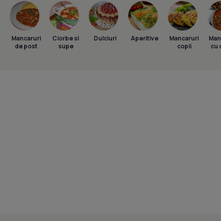
Mancaruri
Ciorbe si
Dulciuri
Aperitive
Mancaruri
Man
de post
supe
copii
cu 