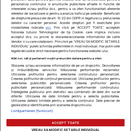
personaliza continutul si anunturile publicitare afisate in functie de
interesele si/sau profilul dvs., pentru a va oferi functionalitati aferente
retelelor de socializare si pentru a analiza traficul pe website. Beneficiati
de drepturile prevazute de art. 15-22 din GDPR in legatura cu prelucrarea
datelor cu caracter personal. Aceste drepturi pot fi exercitate prin
modalitatea indicata
aici
. Prin click pe “ACCEPT TOATE”, acceptati
Barcute din vinete cu arpagic rosu
folosirea tuturor Tehnologiilor de tip Cookie, care implica inclusiv
acceptul dvs. cu privire la stocarea/accesarea informatiilor de catre
Un deliciu usor de preparat!
Vendor-ii cu care colaboram. Prin click pe “VREAU SA MODIFIC SETARILE
INDIVIDUAL” puteti schimba preferintele in mod individual, mai putin cele
legate de cookie strict necesare pentru functionarea website-ului.
Atât noi, cât și partenerii noștri prelucrăm datele pentru a oferi:
Stocarea și/sau accesarea informațiilor de pe un dispozitiv. Dezvoltarea
și îmbunătățirea serviciilor. Măsurarea performanței reclamelor.
Utilizarea profilurilor pentru selectarea conținutului personalizat.
Crearea profilurilor de conținut personalizat. Utilizarea profilurilor pentru
selectarea publicității personalizate. Crearea profilurilor pentru
publicitate personalizată. Măsurarea performanței conținutului.
Înțelegerea publicului prin statistici sau combinații de date din surse
diferite. Utilizarea de date limitate pentru a selecta publicitatea.
Utilizarea datelor limitate pentru a selecta conținutul. Date precise de
geolocație și identificarea prin scanarea dispozitivului.
Listă parteneri (furnizori)
Termeni si conditii
|
Politica de cookies
|
Politica de
confidentialitate
|
Gestionați preferințele
ACCEPT TOATE
VREAU SA MODIFIC SETARILE INDIVIDUAL