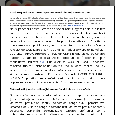
Nouă ne pasă ca datele tale personale să rămână confidențiale
Noi și partenerii noștri
1019
stocăm și/sau accesăm informații pe dispozitivul dvs., precum identificatorii cookie unici
pentru prelucrarea datelor cu caracter personal. Puteți accepta sau gestiona preferințele dvs. făcând clic mai jos,
respectiv vă puteți opune utilizării unui interes legitim în orice moment pe pagina cu politica de confidențialitate. Aceste
alegeri vor fi raportate partenerilor noștri și nu vă vor afecta navigarea.
Mai multe detalii
Noi si partenerii nostri (retelele de socializare si agentiile de publicitate
partenere, precum si furnizorii nostri de servicii de date analitice)
prelucram date pentru a permite website-ului sa functioneze, pentru a
personaliza continutul si anunturile publicitare afisate in functie de
interesele si/sau profilul dvs., pentru a va oferi functionalitati aferente
retelelor de socializare si pentru a analiza traficul pe website. Beneficiati
de drepturile prevazute de art. 15-22 din GDPR in legatura cu prelucrarea
datelor cu caracter personal. Aceste drepturi pot fi exercitate prin
modalitatea indicata
aici
. Prin click pe “ACCEPT TOATE”, acceptati
Barcute din vinete cu arpagic rosu
folosirea tuturor Tehnologiilor de tip Cookie, care implica inclusiv
acceptul dvs. cu privire la stocarea/accesarea informatiilor de catre
Un deliciu usor de preparat!
Vendor-ii cu care colaboram. Prin click pe “VREAU SA MODIFIC SETARILE
INDIVIDUAL” puteti schimba preferintele in mod individual, mai putin cele
legate de cookie strict necesare pentru functionarea website-ului.
Atât noi, cât și partenerii noștri prelucrăm datele pentru a oferi:
Stocarea și/sau accesarea informațiilor de pe un dispozitiv. Dezvoltarea
și îmbunătățirea serviciilor. Măsurarea performanței reclamelor.
Utilizarea profilurilor pentru selectarea conținutului personalizat.
Crearea profilurilor de conținut personalizat. Utilizarea profilurilor pentru
selectarea publicității personalizate. Crearea profilurilor pentru
publicitate personalizată. Măsurarea performanței conținutului.