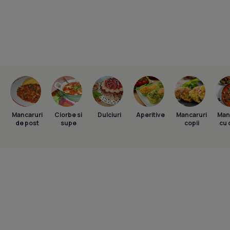
Mancaruri
Ciorbe si
Dulciuri
Aperitive
Mancaruri
Man
de post
supe
copii
cu 