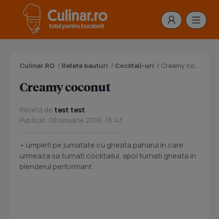
Culinar.RO
/
Retete bauturi
/
Cocktail-uri
/
Creamy coconut
Creamy coconut
Rețetă de
test test
Publicat: 08 Ianuarie 2016, 16:43
• umpleti pe jumatate cu gheata paharul in care
urmeaza sa turnati cocktailul, apoi turnati gheata in
blenderul performant