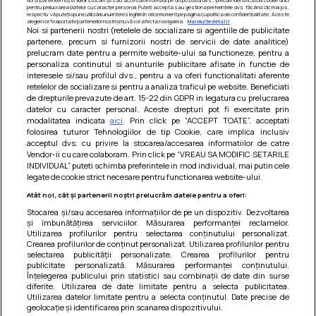
pentru prelucrarea datelor cu caracter personal. Puteți accepta sau gestiona preferințele dvs. făcând clic mai jos,
respectiv vă puteți opune utilizării unui interes legitim în orice moment pe pagina cu politica de confidențialitate. Aceste
alegeri vor fi raportate partenerilor noștri și nu vă vor afecta navigarea.
Mai multe detalii
Noi si partenerii nostri (retelele de socializare si agentiile de publicitate
partenere, precum si furnizorii nostri de servicii de date analitice)
prelucram date pentru a permite website-ului sa functioneze, pentru a
personaliza continutul si anunturile publicitare afisate in functie de
interesele si/sau profilul dvs., pentru a va oferi functionalitati aferente
retelelor de socializare si pentru a analiza traficul pe website. Beneficiati
de drepturile prevazute de art. 15-22 din GDPR in legatura cu prelucrarea
datelor cu caracter personal. Aceste drepturi pot fi exercitate prin
modalitatea indicata
aici
. Prin click pe “ACCEPT TOATE”, acceptati
Barcute din vinete cu arpagic rosu
folosirea tuturor Tehnologiilor de tip Cookie, care implica inclusiv
acceptul dvs. cu privire la stocarea/accesarea informatiilor de catre
Un deliciu usor de preparat!
Vendor-ii cu care colaboram. Prin click pe “VREAU SA MODIFIC SETARILE
INDIVIDUAL” puteti schimba preferintele in mod individual, mai putin cele
legate de cookie strict necesare pentru functionarea website-ului.
Atât noi, cât și partenerii noștri prelucrăm datele pentru a oferi:
Stocarea și/sau accesarea informațiilor de pe un dispozitiv. Dezvoltarea
și îmbunătățirea serviciilor. Măsurarea performanței reclamelor.
Utilizarea profilurilor pentru selectarea conținutului personalizat.
Crearea profilurilor de conținut personalizat. Utilizarea profilurilor pentru
selectarea publicității personalizate. Crearea profilurilor pentru
publicitate personalizată. Măsurarea performanței conținutului.
Înțelegerea publicului prin statistici sau combinații de date din surse
diferite. Utilizarea de date limitate pentru a selecta publicitatea.
Utilizarea datelor limitate pentru a selecta conținutul. Date precise de
geolocație și identificarea prin scanarea dispozitivului.