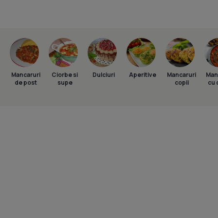
Mancaruri
Ciorbe si
Dulciuri
Aperitive
Mancaruri
Man
de post
supe
copii
cu 