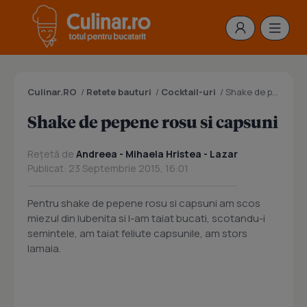
Culinar.RO
/
Retete bauturi
/
Cocktail-uri
/
Shake de pepene rosu si capsuni
Shake de pepene rosu si capsuni
Rețetă de
Andreea - Mihaela Hristea - Lazar
Publicat: 23 Septembrie 2015, 16:01
Pentru shake de pepene rosu si capsuni am scos
miezul din lubenita si l-am taiat bucati, scotandu-i
semintele, am taiat feliute capsunile, am stors
lamaia.