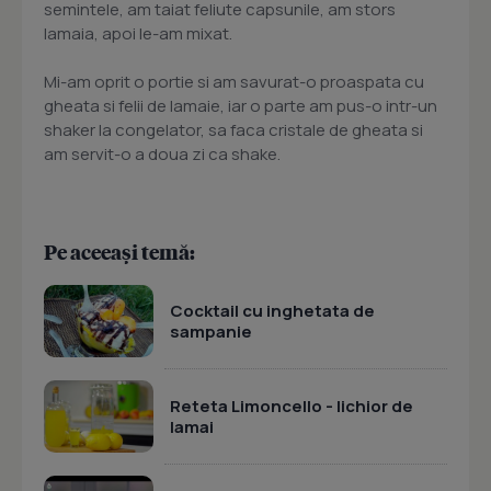
semintele, am taiat feliute capsunile, am stors
lamaia, apoi le-am mixat.
Mi-am oprit o portie si am savurat-o proaspata cu
gheata si felii de lamaie, iar o parte am pus-o intr-un
shaker la congelator, sa faca cristale de gheata si
am servit-o a doua zi ca shake.
Pe aceeași temă:
Cocktail cu inghetata de
sampanie
Reteta Limoncello - lichior de
lamai