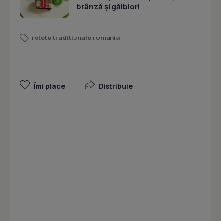
brânză și gălbiori
retete traditionale romania
Îmi place
Distribuie