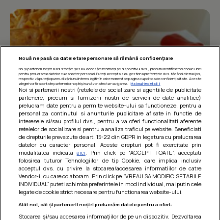
Nouă ne pasă ca datele tale personale să rămână confidențiale
Noi și partenerii noștri
1019
stocăm și/sau accesăm informații pe dispozitivul dvs., precum identificatorii cookie unici
pentru prelucrarea datelor cu caracter personal. Puteți accepta sau gestiona preferințele dvs. făcând clic mai jos,
respectiv vă puteți opune utilizării unui interes legitim în orice moment pe pagina cu politica de confidențialitate. Aceste
alegeri vor fi raportate partenerilor noștri și nu vă vor afecta navigarea.
Mai multe detalii
Noi si partenerii nostri (retelele de socializare si agentiile de publicitate
partenere, precum si furnizorii nostri de servicii de date analitice)
prelucram date pentru a permite website-ului sa functioneze, pentru a
personaliza continutul si anunturile publicitare afisate in functie de
interesele si/sau profilul dvs., pentru a va oferi functionalitati aferente
retelelor de socializare si pentru a analiza traficul pe website. Beneficiati
Paste integrale cu carne de pui in sos
de drepturile prevazute de art. 15-22 din GDPR in legatura cu prelucrarea
datelor cu caracter personal. Aceste drepturi pot fi exercitate prin
de rosii
modalitatea indicata
aici
. Prin click pe “ACCEPT TOATE”, acceptati
folosirea tuturor Tehnologiilor de tip Cookie, care implica inclusiv
O mancare usoara, satioasa si gustoasa! Retete
acceptul dvs. cu privire la stocarea/accesarea informatiilor de catre
dietetice
Vendor-ii cu care colaboram. Prin click pe “VREAU SA MODIFIC SETARILE
INDIVIDUAL” puteti schimba preferintele in mod individual, mai putin cele
legate de cookie strict necesare pentru functionarea website-ului.
Atât noi, cât și partenerii noștri prelucrăm datele pentru a oferi:
Stocarea și/sau accesarea informațiilor de pe un dispozitiv. Dezvoltarea