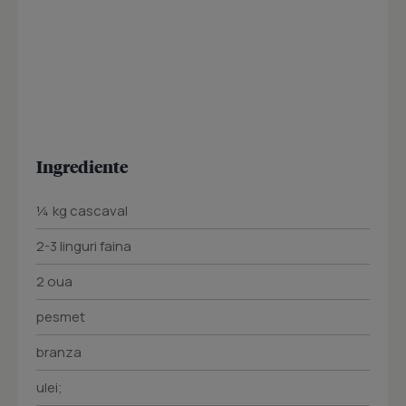
Ingrediente
¼ kg cascaval
2-3 linguri faina
2 oua
pesmet
branza
ulei;