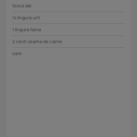
Sosul alb:
½ lingura unt
1 lingura faina
2 cesti zeama de carne
sare