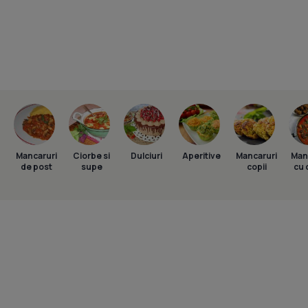
Mancaruri
Ciorbe si
Dulciuri
Aperitive
Mancaruri
Man
de post
supe
copii
cu 