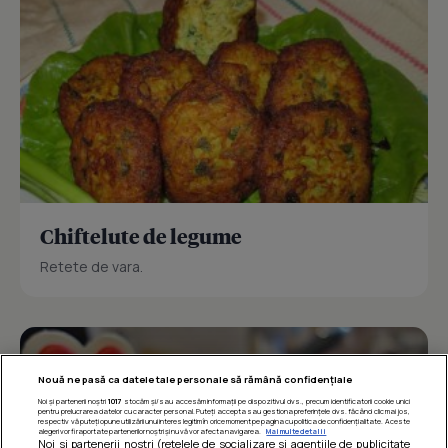
Chiftelute de legume
Retete de vara.
Nouă ne pasă ca datele tale personale să rămână confidențiale
Noi și partenerii noștri
1017
stocăm și/sau accesăm informații pe dispozitivul dvs., precum identificatorii cookie unici
pentru prelucrarea datelor cu caracter personal. Puteți accepta sau gestiona preferințele dvs. făcând clic mai jos,
respectiv vă puteți opune utilizării unui interes legitim în orice moment pe pagina cu politica de confidențialitate. Aceste
alegeri vor fi raportate partenerilor noștri și nu vă vor afecta navigarea.
Mai multe detalii
Noi si partenerii nostri (retelele de socializare si agentiile de publicitate