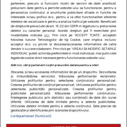
partenere, precum si furnizorii nostri de servicii de date analitice)
prelucram date pentru a permite website-ului sa functioneze, pentru a
personaliza continutul si anunturile publicitare afisate in functie de
interesele si/sau profilul dvs., pentru a va oferi functionalitati aferente
retelelor de socializare si pentru a analiza traficul pe website. Beneficiati
de drepturile prevazute de art. 15-22 din GDPR in legatura cu prelucrarea
datelor cu caracter personal. Aceste drepturi pot fi exercitate prin
modalitatea indicata
aici
. Prin click pe “ACCEPT TOATE”, acceptati
Barcute din vinete cu arpagic rosu
folosirea tuturor Tehnologiilor de tip Cookie, care implica inclusiv
acceptul dvs. cu privire la stocarea/accesarea informatiilor de catre
Un deliciu usor de preparat!
Vendor-ii cu care colaboram. Prin click pe “VREAU SA MODIFIC SETARILE
INDIVIDUAL” puteti schimba preferintele in mod individual, mai putin cele
legate de cookie strict necesare pentru functionarea website-ului.
Atât noi, cât și partenerii noștri prelucrăm datele pentru a oferi:
Stocarea și/sau accesarea informațiilor de pe un dispozitiv. Dezvoltarea
și îmbunătățirea serviciilor. Măsurarea performanței reclamelor.
Utilizarea profilurilor pentru selectarea conținutului personalizat.
Crearea profilurilor de conținut personalizat. Utilizarea profilurilor pentru
selectarea publicității personalizate. Crearea profilurilor pentru
publicitate personalizată. Măsurarea performanței conținutului.
Înțelegerea publicului prin statistici sau combinații de date din surse
diferite. Utilizarea de date limitate pentru a selecta publicitatea.
Utilizarea datelor limitate pentru a selecta conținutul. Date precise de
geolocație și identificarea prin scanarea dispozitivului.
Listă parteneri (furnizori)
Termeni si conditii
|
Politica de cookies
|
Politica de
confidentialitate
|
Gestionați preferințele