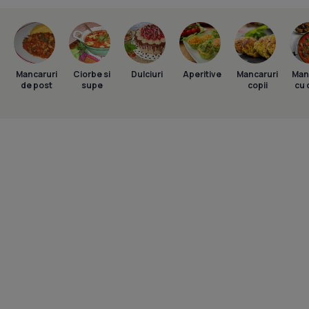
Mancaruri
Ciorbe si
Dulciuri
Aperitive
Mancaruri
Man
de post
supe
copii
cu 