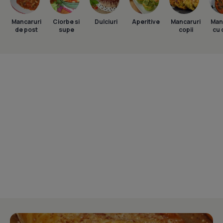
Mancaruri
Ciorbe si
Dulciuri
Aperitive
Mancaruri
Man
de post
supe
copii
cu 