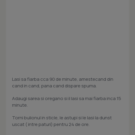
Lasi sa fiarba cca 90 de minute, amestecand din
cand in cand, pana cand dispare spuma.
Adaugi sarea si oregano si il lasi sa mai fiarba inca 15
minute.
Torni bulionul in sticle, le astupi si le lasi la dunst
uscat ( intre paturi) pentru 24 de ore.