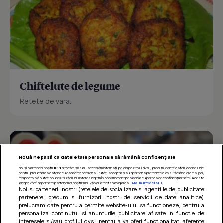
Chiftelute de legume
Retete de vara.
Nouă ne pasă ca datele tale personale să rămână confidențiale
Noi și partenerii noștri
1019
stocăm și/sau accesăm informații pe dispozitivul dvs., precum identificatorii cookie unici
pentru prelucrarea datelor cu caracter personal. Puteți accepta sau gestiona preferințele dvs. făcând clic mai jos,
respectiv vă puteți opune utilizării unui interes legitim în orice moment pe pagina cu politica de confidențialitate. Aceste
alegeri vor fi raportate partenerilor noștri și nu vă vor afecta navigarea.
Mai multe detalii
Noi si partenerii nostri (retelele de socializare si agentiile de publicitate
partenere, precum si furnizorii nostri de servicii de date analitice)
prelucram date pentru a permite website-ului sa functioneze, pentru a
personaliza continutul si anunturile publicitare afisate in functie de
interesele si/sau profilul dvs., pentru a va oferi functionalitati aferente