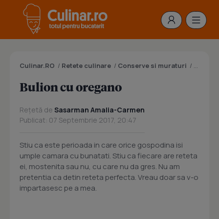
Culinar.RO
/
Retete culinare
/
Conserve si muraturi
/
Bulion 
Bulion cu oregano
Rețetă de
Sasarman Amalia-Carmen
Publicat: 07 Septembrie 2017, 20:47
Stiu ca este perioada in care orice gospodina isi
umple camara cu bunatati. Stiu ca fiecare are reteta
ei, mostenita sau nu, cu care nu da gres. Nu am
pretentia ca detin reteta perfecta. Vreau doar sa v-o
impartasesc pe a mea.