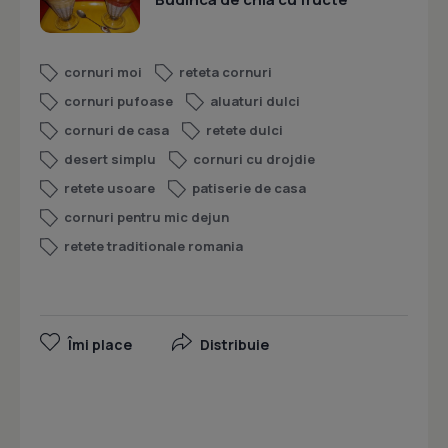
cornuri moi
reteta cornuri
cornuri pufoase
aluaturi dulci
cornuri de casa
retete dulci
desert simplu
cornuri cu drojdie
retete usoare
patiserie de casa
cornuri pentru mic dejun
retete traditionale romania
Îmi place
Distribuie