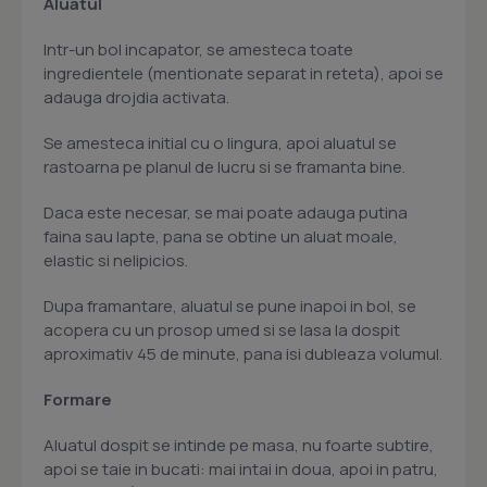
Aluatul
Intr-un bol incapator, se amesteca toate
ingredientele (mentionate separat in reteta), apoi se
adauga drojdia activata.
Se amesteca initial cu o lingura, apoi aluatul se
rastoarna pe planul de lucru si se framanta bine.
Daca este necesar, se mai poate adauga putina
faina sau lapte, pana se obtine un aluat moale,
elastic si nelipicios.
Dupa framantare, aluatul se pune inapoi in bol, se
acopera cu un prosop umed si se lasa la dospit
aproximativ 45 de minute, pana isi dubleaza volumul.
Formare
Aluatul dospit se intinde pe masa, nu foarte subtire,
apoi se taie in bucati: mai intai in doua, apoi in patru,