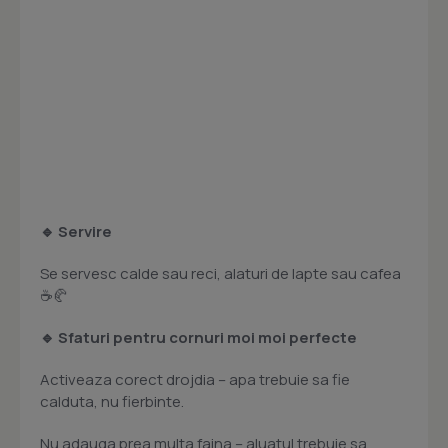
🔹 Servire
Se servesc calde sau reci, alaturi de lapte sau cafea
☕🥐
🔹 Sfaturi pentru cornuri moi moi perfecte
Activeaza corect drojdia – apa trebuie sa fie
calduta, nu fierbinte.
Nu adauga prea multa faina – aluatul trebuie sa