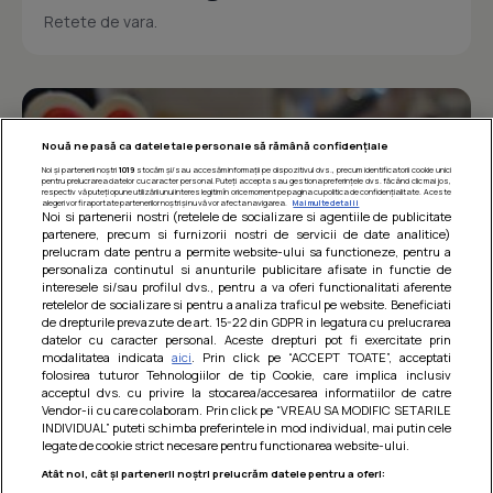
Retete de vara.
Nouă ne pasă ca datele tale personale să rămână confidențiale
Noi și partenerii noștri
1019
stocăm și/sau accesăm informații pe dispozitivul dvs., precum identificatorii cookie unici
pentru prelucrarea datelor cu caracter personal. Puteți accepta sau gestiona preferințele dvs. făcând clic mai jos,
respectiv vă puteți opune utilizării unui interes legitim în orice moment pe pagina cu politica de confidențialitate. Aceste
alegeri vor fi raportate partenerilor noștri și nu vă vor afecta navigarea.
Mai multe detalii
Noi si partenerii nostri (retelele de socializare si agentiile de publicitate
partenere, precum si furnizorii nostri de servicii de date analitice)
prelucram date pentru a permite website-ului sa functioneze, pentru a
personaliza continutul si anunturile publicitare afisate in functie de
interesele si/sau profilul dvs., pentru a va oferi functionalitati aferente
retelelor de socializare si pentru a analiza traficul pe website. Beneficiati
de drepturile prevazute de art. 15-22 din GDPR in legatura cu prelucrarea
datelor cu caracter personal. Aceste drepturi pot fi exercitate prin
modalitatea indicata
aici
. Prin click pe “ACCEPT TOATE”, acceptati
Barcute din vinete cu arpagic rosu
folosirea tuturor Tehnologiilor de tip Cookie, care implica inclusiv
acceptul dvs. cu privire la stocarea/accesarea informatiilor de catre
Un deliciu usor de preparat!
Vendor-ii cu care colaboram. Prin click pe “VREAU SA MODIFIC SETARILE
INDIVIDUAL” puteti schimba preferintele in mod individual, mai putin cele
legate de cookie strict necesare pentru functionarea website-ului.
Atât noi, cât și partenerii noștri prelucrăm datele pentru a oferi: