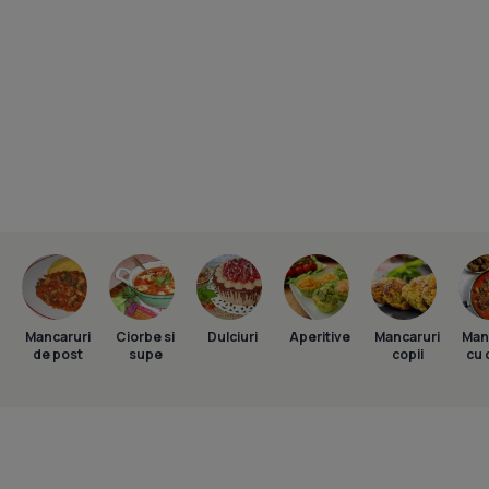
Mancaruri
Ciorbe si
Dulciuri
Aperitive
Mancaruri
Man
de post
supe
copii
cu 