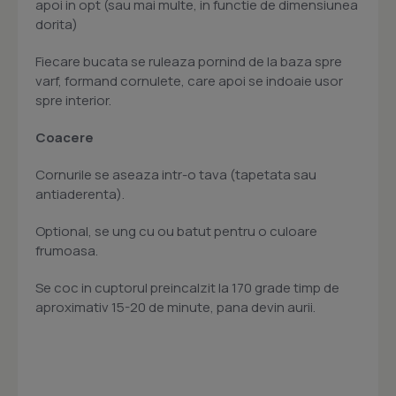
apoi in opt (sau mai multe, in functie de dimensiunea
dorita)
Fiecare bucata se ruleaza pornind de la baza spre
varf, formand cornulete, care apoi se indoaie usor
spre interior.
Coacere
Cornurile se aseaza intr-o tava (tapetata sau
antiaderenta).
Optional, se ung cu ou batut pentru o culoare
frumoasa.
Se coc in cuptorul preincalzit la 170 grade timp de
aproximativ 15-20 de minute, pana devin aurii.