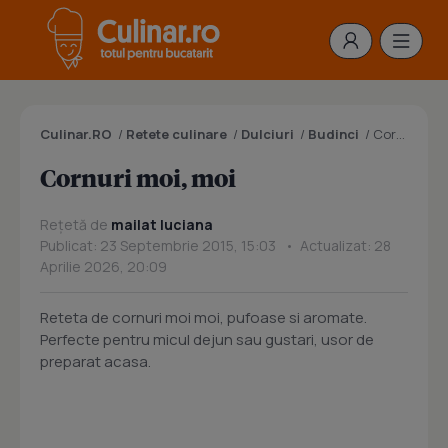
Culinar.RO
/
Retete culinare
/
Dulciuri
/
Budinci
/
Cornuri moi, moi
Cornuri moi, moi
Rețetă de
mailat luciana
Publicat: 23 Septembrie 2015, 15:03 • Actualizat: 28
Aprilie 2026, 20:09
Reteta de cornuri moi moi, pufoase si aromate.
Perfecte pentru micul dejun sau gustari, usor de
preparat acasa.