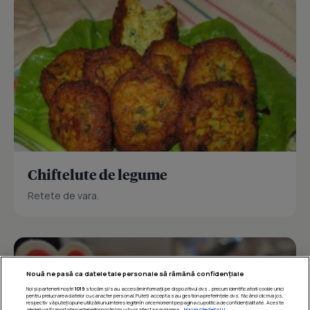
Chiftelute de legume
Retete de vara.
Nouă ne pasă ca datele tale personale să rămână confidențiale
Noi și partenerii noștri
1019
stocăm și/sau accesăm informații pe dispozitivul dvs., precum identificatorii cookie unici
pentru prelucrarea datelor cu caracter personal. Puteți accepta sau gestiona preferințele dvs. făcând clic mai jos,
respectiv vă puteți opune utilizării unui interes legitim în orice moment pe pagina cu politica de confidențialitate. Aceste
alegeri vor fi raportate partenerilor noștri și nu vă vor afecta navigarea.
Mai multe detalii