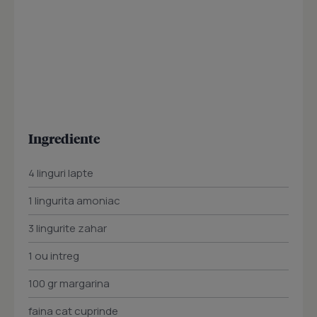
Ingrediente
4 linguri lapte
1 lingurita amoniac
3 lingurite zahar
1 ou intreg
100 gr margarina
faina cat cuprinde