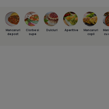
Mancaruri
Ciorbe si
Dulciuri
Aperitive
Mancaruri
Man
de post
supe
copii
cu 