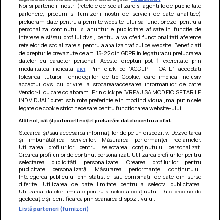
Noi si partenerii nostri (retelele de socializare si agentiile de publicitate
partenere, precum si furnizorii nostri de servicii de date analitice)
prelucram date pentru a permite website-ului sa functioneze, pentru a
personaliza continutul si anunturile publicitare afisate in functie de
interesele si/sau profilul dvs., pentru a va oferi functionalitati aferente
retelelor de socializare si pentru a analiza traficul pe website. Beneficiati
de drepturile prevazute de art. 15-22 din GDPR in legatura cu prelucrarea
datelor cu caracter personal. Aceste drepturi pot fi exercitate prin
modalitatea indicata
aici
. Prin click pe “ACCEPT TOATE”, acceptati
Barcute din vinete cu arpagic rosu
folosirea tuturor Tehnologiilor de tip Cookie, care implica inclusiv
acceptul dvs. cu privire la stocarea/accesarea informatiilor de catre
Un deliciu usor de preparat!
Vendor-ii cu care colaboram. Prin click pe “VREAU SA MODIFIC SETARILE
INDIVIDUAL” puteti schimba preferintele in mod individual, mai putin cele
legate de cookie strict necesare pentru functionarea website-ului.
Atât noi, cât și partenerii noștri prelucrăm datele pentru a oferi:
Stocarea și/sau accesarea informațiilor de pe un dispozitiv. Dezvoltarea
și îmbunătățirea serviciilor. Măsurarea performanței reclamelor.
Utilizarea profilurilor pentru selectarea conținutului personalizat.
Crearea profilurilor de conținut personalizat. Utilizarea profilurilor pentru
selectarea publicității personalizate. Crearea profilurilor pentru
publicitate personalizată. Măsurarea performanței conținutului.
Înțelegerea publicului prin statistici sau combinații de date din surse
diferite. Utilizarea de date limitate pentru a selecta publicitatea.
Utilizarea datelor limitate pentru a selecta conținutul. Date precise de
geolocație și identificarea prin scanarea dispozitivului.
Listă parteneri (furnizori)
Termeni si conditii
|
Politica de cookies
|
Politica de