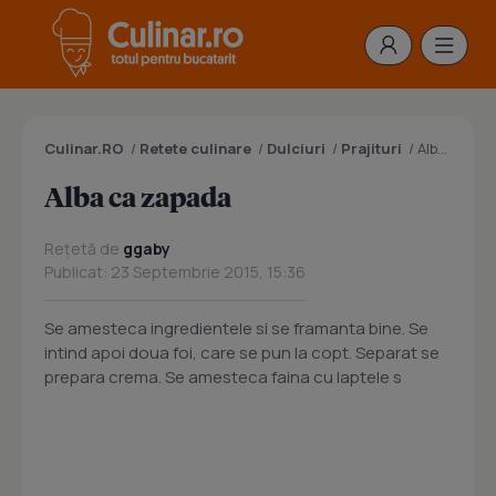
Culinar.RO
/
Retete culinare
/
Dulciuri
/
Prajituri
/
Alba ca zapada
Alba ca zapada
Rețetă de
ggaby
Publicat: 23 Septembrie 2015, 15:36
Se amesteca ingredientele si se framanta bine. Se
intind apoi doua foi, care se pun la copt. Separat se
prepara crema. Se amesteca faina cu laptele s