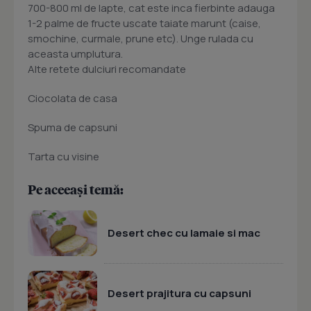
700-800 ml de lapte, cat este inca fierbinte adauga
1-2 palme de fructe uscate taiate marunt (caise,
smochine, curmale, prune etc). Unge rulada cu
aceasta umplutura.
Alte retete dulciuri recomandate
Ciocolata de casa
Spuma de capsuni
Tarta cu visine
Pe aceeași temă:
Desert chec cu lamaie si mac
Desert prajitura cu capsuni