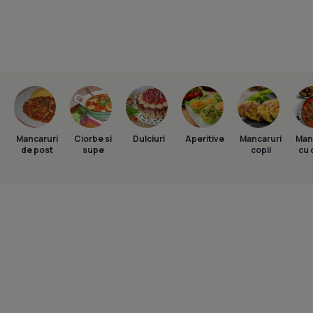
Mancaruri
Ciorbe si
Dulciuri
Aperitive
Mancaruri
Man
de post
supe
copii
cu 