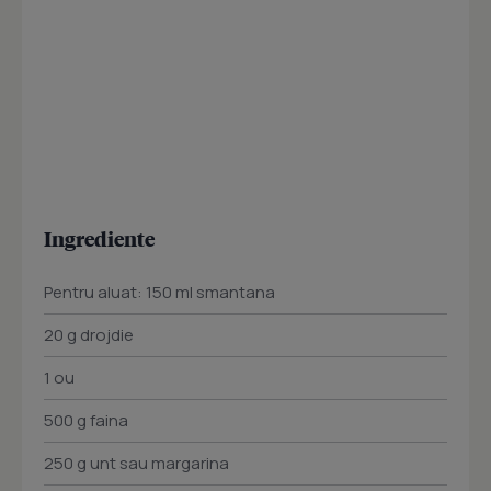
Ingrediente
Pentru aluat: 150 ml smantana
20 g drojdie
1 ou
500 g faina
250 g unt sau margarina