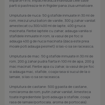
Imparte-l in 6, impacheteaza individual cele sase
parti si pastreaza-le in frigider pana ziua urmatoare.
Umplutura de nuca: 50 g stafide inmuiate in 30 ml de
rom, miezul unui baton de vanilie, 300 g zahar vanilat
amestecat cu 300/400 ml de lapte, 400 g nuca
macinata. Fierbe laptele cu zahar, adauga vanilia si
stafidele inmuiate in rom, ia vasul de pe foc si
adauga 400 g de nuca macinata (daca este prea
moale poti adauga pesmet) si las-o sa se raceasca.
Umplutura de mac: 50 g stafide inmuiate in 30 ml de
rom, 200 g zahar pudra fiarta in 100 ml de apa, 200 g
mac macinat. Fierbe apa cu zahar, ia vasul de pe foc
si adauga mac, stafide, coaja rasa si sucul de la o
lamaie, si las-o sa se raceasca.
Umplutura de castane: 500 g pasta de castane,
rom/aroma de rom, putin zahar vanilat. Amesteca
toate ingredientele (poti adauga si stafide, coaja
rasa de lamaie/portocala, aroma de portocala).