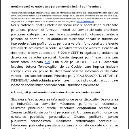
Nouă ne pasă ca datele tale personale să rămână confidențiale
Noi și partenerii noștri
1017
stocăm și/sau accesăm informații pe dispozitivul dvs., precum identificatorii cookie unici
pentru prelucrarea datelor cu caracter personal. Puteți accepta sau gestiona preferințele dvs. făcând clic mai jos,
respectiv vă puteți opune utilizării unui interes legitim în orice moment pe pagina cu politica de confidențialitate. Aceste
alegeri vor fi raportate partenerilor noștri și nu vă vor afecta navigarea.
Mai multe detalii
Noi si partenerii nostri (retelele de socializare si agentiile de publicitate
partenere, precum si furnizorii nostri de servicii de date analitice)
prelucram date pentru a permite website-ului sa functioneze, pentru a
personaliza continutul si anunturile publicitare afisate in functie de
interesele si/sau profilul dvs., pentru a va oferi functionalitati aferente
retelelor de socializare si pentru a analiza traficul pe website. Beneficiati
de drepturile prevazute de art. 15-22 din GDPR in legatura cu prelucrarea
datelor cu caracter personal. Aceste drepturi pot fi exercitate prin
modalitatea indicata
aici
. Prin click pe “ACCEPT TOATE”, acceptati
Barcute din vinete cu arpagic rosu
folosirea tuturor Tehnologiilor de tip Cookie, care implica inclusiv
acceptul dvs. cu privire la stocarea/accesarea informatiilor de catre
Un deliciu usor de preparat!
Vendor-ii cu care colaboram. Prin click pe “VREAU SA MODIFIC SETARILE
INDIVIDUAL” puteti schimba preferintele in mod individual, mai putin cele
legate de cookie strict necesare pentru functionarea website-ului.
Atât noi, cât și partenerii noștri prelucrăm datele pentru a oferi:
Stocarea și/sau accesarea informațiilor de pe un dispozitiv. Dezvoltarea
și îmbunătățirea serviciilor. Măsurarea performanței reclamelor.
Utilizarea profilurilor pentru selectarea conținutului personalizat.
Crearea profilurilor de conținut personalizat. Utilizarea profilurilor pentru
selectarea publicității personalizate. Crearea profilurilor pentru
publicitate personalizată. Măsurarea performanței conținutului.
Înțelegerea publicului prin statistici sau combinații de date din surse