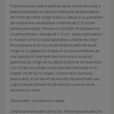
Framanta lejer cele 6 parti de aluat si intinde-le pe o
plansa tapetata cu faina in forma de dreptunghiuri
de 5 mm grosime. Unge foaia cu albus si cu jumatate
de umplutura, lasand liber o banda de 2-3 cm pe
partea mai lunga. Presara cu stafide. Pe partea mai
scurta indoaie o dunga de 2-3 cm, dupa care ruleaz-
o. Aseaz-o intr-o tava tapetata cu hartie de copt.
Procedeaza la fel cu urmatoarele 5 parti de aluat.
Unge-le cu galbenus si lasa-le sa stea jumatate de
ora (sau putin mai mult daca inca nu s-a uscat
galbenusul). Unge-le cu albus si lasa-le sa stea inca
1/2-1/3 de ora. Infige o furculita de mai multe ori in
rulade, incat sa nu crape. Coace-le in cuptorul
preincalzit, in jur de 40 de minute. Nu deschide usa
cuptorului in primele 20 de minute. Lasa-le sa se
raceasca in tava.
Observatie: vei obtine 6 rulade.
Umplutura de budinca/fructe: Fierbe doua budinci in