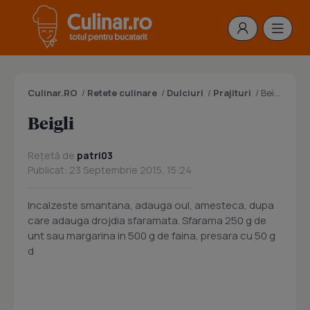
Culinar.RO
/
Retete culinare
/
Dulciuri
/
Prajituri
/
Beigli
Beigli
Rețetă de
patri03
Publicat: 23 Septembrie 2015, 15:24
Incalzeste smantana, adauga oul, amesteca, dupa
care adauga drojdia sfaramata. Sfarama 250 g de
unt sau margarina in 500 g de faina, presara cu 50 g
d