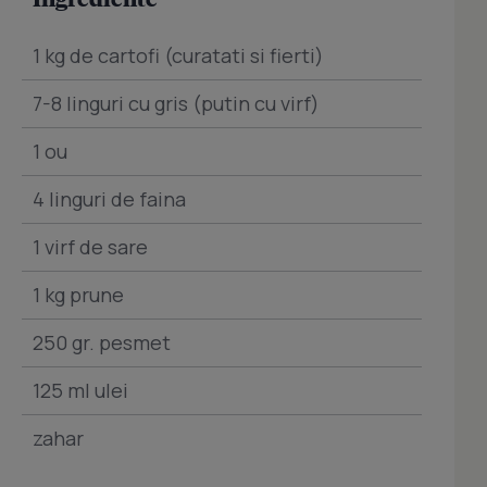
1 kg de cartofi (curatati si fierti)
7-8 linguri cu gris (putin cu virf)
1 ou
4 linguri de faina
1 virf de sare
1 kg prune
250 gr. pesmet
125 ml ulei
zahar