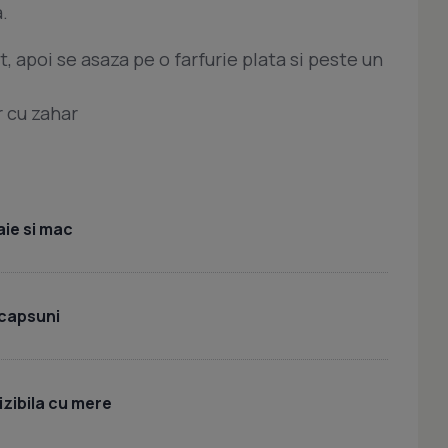
.
, apoi se asaza pe o farfurie plata si peste un
r cu zahar
ie si mac
 capsuni
izibila cu mere