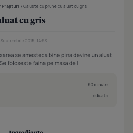
/
Prajituri
/
Galuste cu prune cu aluat cu gris
luat cu gris
3 Septembrie 2015, 14:53
ina, sarea se amesteca bine pina devine un aluat
. Se foloseste faina pe masa de l
60 minute
ridicata
Ingrediente