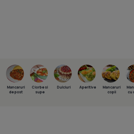
Mancaruri
Ciorbe si
Dulciuri
Aperitive
Mancaruri
Man
de post
supe
copii
cu 