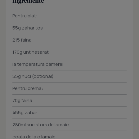
Ingrediente
Pentru blat:
55g zahar tos
215 faina
170g unt nesarat
la temperatura camerei
55g nuci (optional)
Pentru crema:
70g faina
455g zahar
280ml suc stors de lamaie
coaja de la o lamaie