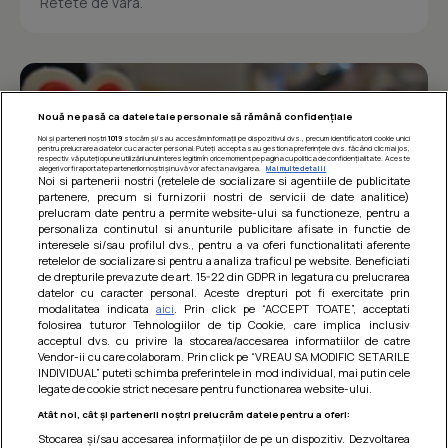
Retete de vara.
Nouă ne pasă ca datele tale personale să rămână confidențiale
Noi și partenerii noștri
1019
stocăm și/sau accesăm informații pe dispozitivul dvs., precum identificatorii cookie unici
pentru prelucrarea datelor cu caracter personal. Puteți accepta sau gestiona preferințele dvs. făcând clic mai jos,
respectiv vă puteți opune utilizării unui interes legitim în orice moment pe pagina cu politica de confidențialitate. Aceste
alegeri vor fi raportate partenerilor noștri și nu vă vor afecta navigarea.
Mai multe detalii
Noi si partenerii nostri (retelele de socializare si agentiile de publicitate
partenere, precum si furnizorii nostri de servicii de date analitice)
prelucram date pentru a permite website-ului sa functioneze, pentru a
personaliza continutul si anunturile publicitare afisate in functie de
interesele si/sau profilul dvs., pentru a va oferi functionalitati aferente
retelelor de socializare si pentru a analiza traficul pe website. Beneficiati
de drepturile prevazute de art. 15-22 din GDPR in legatura cu prelucrarea
datelor cu caracter personal. Aceste drepturi pot fi exercitate prin
modalitatea indicata
aici
. Prin click pe “ACCEPT TOATE”, acceptati
Barcute din vinete cu arpagic rosu
folosirea tuturor Tehnologiilor de tip Cookie, care implica inclusiv
acceptul dvs. cu privire la stocarea/accesarea informatiilor de catre
Un deliciu usor de preparat!
Vendor-ii cu care colaboram. Prin click pe “VREAU SA MODIFIC SETARILE
INDIVIDUAL” puteti schimba preferintele in mod individual, mai putin cele
legate de cookie strict necesare pentru functionarea website-ului.
Atât noi, cât și partenerii noștri prelucrăm datele pentru a oferi:
Stocarea și/sau accesarea informațiilor de pe un dispozitiv. Dezvoltarea