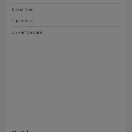
6 oua mari
1 galbenus
un varf de sare