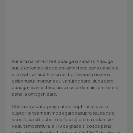
Pune faina intr-un bol, adauga si zaharul. Adauga
sucul de lamaie si coaja si amesteca pana cand s-a
dizolvat zaharul. Intr-un alt bol mixeaza ouale si
galbenusul impreuna cu varful de sare, dupa care
adauga-le amestecului cu suc de lamaie si mixeaza
pana la omogenizare.
Odata ce aluatul prajiturii s-a copt, lasa tava in
cuptor, si toarna in mod egal deasupra (dupa ce ai
scos foaia si boabele de fasole) crema de lamaie.
Redu temperatura la 170 de grade si coace pana
cand crema s0a intarit, aproximativ 30-40 de minute.