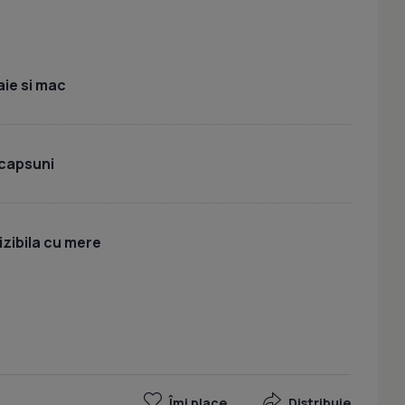
ie si mac
 capsuni
izibila cu mere
Îmi place
Distribuie