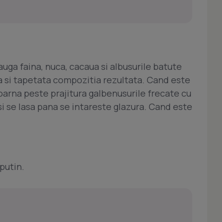
auga faina, nuca, cacaua si albusurile batute
a si tapetata compozitia rezultata. Cand este
oarna peste prajitura galbenusurile frecate cu
si se lasa pana se intareste glazura. Cand este
 putin.