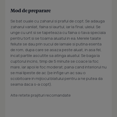
Mod de preparare
Se bat ouale cu zaharul si praful de copt. Se adauga
zaharul vanilat, faina si iaurtul, iar la final, uleiul. Se
unge cu unt si se tapeteaza cu faina o tava speciala
pentru tort si se toarna aluatul in ea. Merele taiate
feliute se dau prin sucul de lamaie si putina esenta
de rom, dupa care se asaza peste aluat, in asa fel,
incat partile ascutite sa atinga aluatul. Se baga la
cuptorul incins, timp de 5 minute se coace la foc
mare, iar apoi le foc moderat, pana cand interiorul nu
se mai lipeste de ac (se infige un ac sau o
scobitoare in mijlocul blatului pentru a ne putea da
seama daca s-a copt).
Alte retete prajituri recomandate