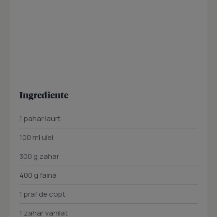
Ingrediente
1 pahar iaurt
100 ml ulei
300 g zahar
400 g faina
1 praf de copt
1 zahar vanilat