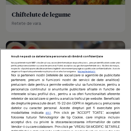
Chiftelute de legume
Retete de vara.
Nouă ne pasă ca datele tale personale să rămână confidențiale
Noi și partenerii noștri
1017
stocăm și/sau accesăm informații pe dispozitivul dvs., precum identificatorii cookie unici
pentru prelucrarea datelor cu caracter personal. Puteți accepta sau gestiona preferințele dvs. făcând clic mai jos,
respectiv vă puteți opune utilizării unui interes legitim în orice moment pe pagina cu politica de confidențialitate. Aceste
alegeri vor fi raportate partenerilor noștri și nu vă vor afecta navigarea.
Mai multe detalii
Noi si partenerii nostri (retelele de socializare si agentiile de publicitate
partenere, precum si furnizorii nostri de servicii de date analitice)
prelucram date pentru a permite website-ului sa functioneze, pentru a
personaliza continutul si anunturile publicitare afisate in functie de
interesele si/sau profilul dvs., pentru a va oferi functionalitati aferente
retelelor de socializare si pentru a analiza traficul pe website. Beneficiati
de drepturile prevazute de art. 15-22 din GDPR in legatura cu prelucrarea
datelor cu caracter personal. Aceste drepturi pot fi exercitate prin
modalitatea indicata
aici
. Prin click pe “ACCEPT TOATE”, acceptati
Barcute din vinete cu arpagic rosu
folosirea tuturor Tehnologiilor de tip Cookie, care implica inclusiv
acceptul dvs. cu privire la stocarea/accesarea informatiilor de catre
Un deliciu usor de preparat!
Vendor-ii cu care colaboram. Prin click pe “VREAU SA MODIFIC SETARILE