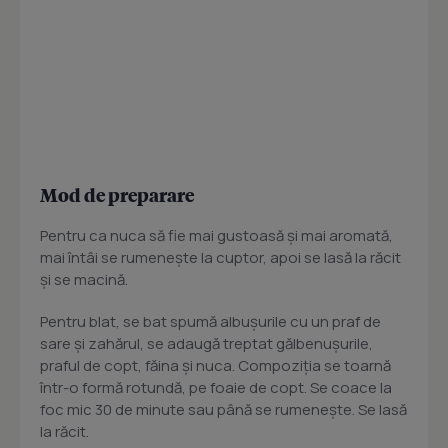
Mod de preparare
Pentru ca nuca să fie mai gustoasă şi mai aromată,
mai întâi se rumeneşte la cuptor, apoi se lasă la răcit
şi se macină.
Pentru blat, se bat spumă albuşurile cu un praf de
sare şi zahărul, se adaugă treptat gălbenuşurile,
praful de copt, făina şi nuca. Compoziţia se toarnă
într-o formă rotundă, pe foaie de copt. Se coace la
foc mic 30 de minute sau până se rumeneşte. Se lasă
la răcit.