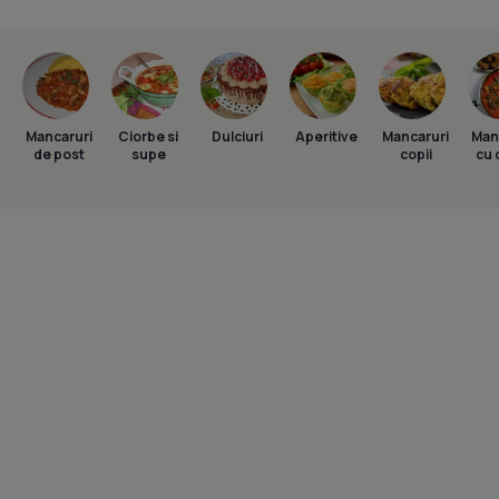
Mancaruri
Ciorbe si
Dulciuri
Aperitive
Mancaruri
Man
de post
supe
copii
cu 