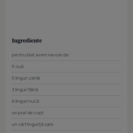
Ingrediente
pentru blat avem nevoie de:
5 ouă
5 linguri zahăr
3 linguri făină
6 linguri nucă
un praf de copt
un vârf linguriţă sare