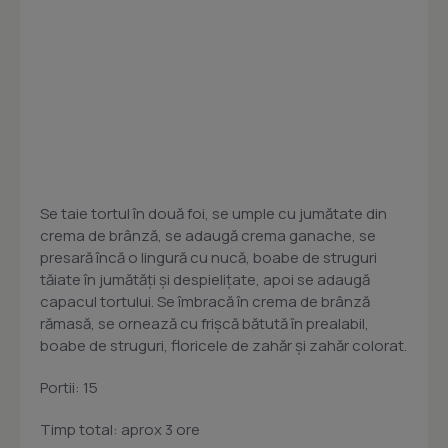
Se taie tortul în două foi, se umple cu jumătate din
crema de brânză, se adaugă crema ganache, se
presară încă o lingură cu nucă, boabe de struguri
tăiate în jumătăţi şi despieliţate, apoi se adaugă
capacul tortului. Se îmbracă în crema de brânză
rămasă, se ornează cu frişcă bătută în prealabil,
boabe de struguri, floricele de zahăr şi zahăr colorat.
Portii: 15
Timp total: aprox 3 ore