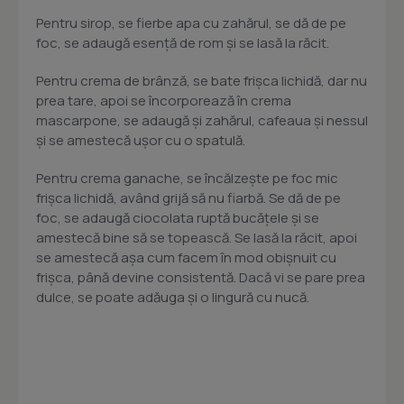
Pentru sirop, se fierbe apa cu zahărul, se dă de pe
foc, se adaugă esenţă de rom şi se lasă la răcit.
Pentru crema de brânză, se bate frişca lichidă, dar nu
prea tare, apoi se încorporează în crema
mascarpone, se adaugă şi zahărul, cafeaua şi nessul
şi se amestecă uşor cu o spatulă.
Pentru crema ganache, se încălzeşte pe foc mic
frişca lichidă, având grijă să nu fiarbă. Se dă de pe
foc, se adaugă ciocolata ruptă bucăţele şi se
amestecă bine să se topească. Se lasă la răcit, apoi
se amestecă aşa cum facem în mod obişnuit cu
frişca, până devine consistentă. Dacă vi se pare prea
dulce, se poate adăuga şi o lingură cu nucă.