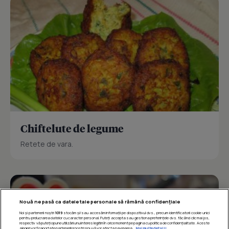
Chiftelute de legume
Retete de vara.
Nouă ne pasă ca datele tale personale să rămână confidențiale
Noi și partenerii noștri
1019
stocăm și/sau accesăm informații pe dispozitivul dvs., precum identificatorii cookie unici
pentru prelucrarea datelor cu caracter personal. Puteți accepta sau gestiona preferințele dvs. făcând clic mai jos,
respectiv vă puteți opune utilizării unui interes legitim în orice moment pe pagina cu politica de confidențialitate. Aceste
alegeri vor fi raportate partenerilor noștri și nu vă vor afecta navigarea.
Mai multe detalii