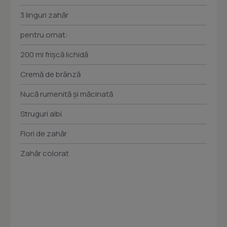
3 linguri zahăr
pentru ornat:
200 ml frişcă lichidă
Cremă de brânză
Nucă rumenită şi măcinată
Struguri albi
Flori de zahăr
Zahăr colorat