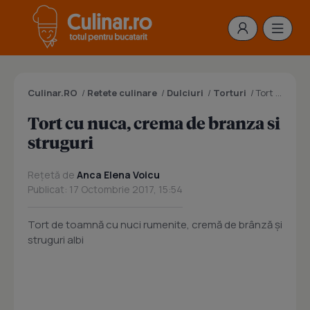
Culinar.RO
/
Retete culinare
/
Dulciuri
/
Torturi
/
Tort cu nuca, crema de branza si struguri
Tort cu nuca, crema de branza si
struguri
Rețetă de
Anca Elena Voicu
Publicat: 17 Octombrie 2017, 15:54
Tort de toamnă cu nuci rumenite, cremă de brânză şi
struguri albi