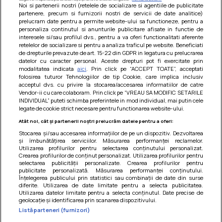
Noi si partenerii nostri (retelele de socializare si agentiile de publicitate
partenere, precum si furnizorii nostri de servicii de date analitice)
prelucram date pentru a permite website-ului sa functioneze, pentru a
personaliza continutul si anunturile publicitare afisate in functie de
interesele si/sau profilul dvs., pentru a va oferi functionalitati aferente
retelelor de socializare si pentru a analiza traficul pe website. Beneficiati
de drepturile prevazute de art. 15-22 din GDPR in legatura cu prelucrarea
datelor cu caracter personal. Aceste drepturi pot fi exercitate prin
modalitatea indicata
aici
. Prin click pe “ACCEPT TOATE”, acceptati
Barcute din vinete cu arpagic rosu
folosirea tuturor Tehnologiilor de tip Cookie, care implica inclusiv
acceptul dvs. cu privire la stocarea/accesarea informatiilor de catre
Un deliciu usor de preparat!
Vendor-ii cu care colaboram. Prin click pe “VREAU SA MODIFIC SETARILE
INDIVIDUAL” puteti schimba preferintele in mod individual, mai putin cele
legate de cookie strict necesare pentru functionarea website-ului.
Atât noi, cât și partenerii noștri prelucrăm datele pentru a oferi:
Stocarea și/sau accesarea informațiilor de pe un dispozitiv. Dezvoltarea
și îmbunătățirea serviciilor. Măsurarea performanței reclamelor.
Utilizarea profilurilor pentru selectarea conținutului personalizat.
Crearea profilurilor de conținut personalizat. Utilizarea profilurilor pentru
selectarea publicității personalizate. Crearea profilurilor pentru
publicitate personalizată. Măsurarea performanței conținutului.
Înțelegerea publicului prin statistici sau combinații de date din surse
diferite. Utilizarea de date limitate pentru a selecta publicitatea.
Utilizarea datelor limitate pentru a selecta conținutul. Date precise de
geolocație și identificarea prin scanarea dispozitivului.
Listă parteneri (furnizori)
Termeni si conditii
|
Politica de cookies
|
Politica de