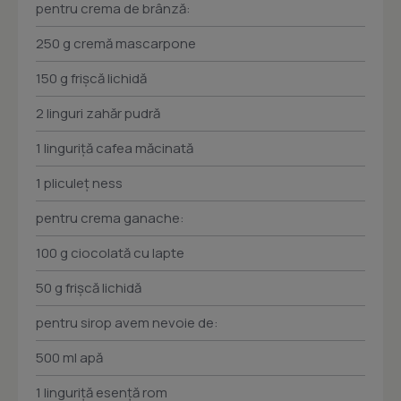
pentru crema de brânză:
250 g cremă mascarpone
150 g frişcă lichidă
2 linguri zahăr pudră
1 linguriţă cafea măcinată
1 pliculeţ ness
pentru crema ganache:
100 g ciocolată cu lapte
50 g frişcă lichidă
pentru sirop avem nevoie de:
500 ml apă
1 linguriţă esenţă rom