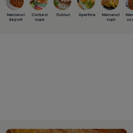
Mancaruri
Ciorbe si
Dulciuri
Aperitive
Mancaruri
Man
de post
supe
copii
cu 