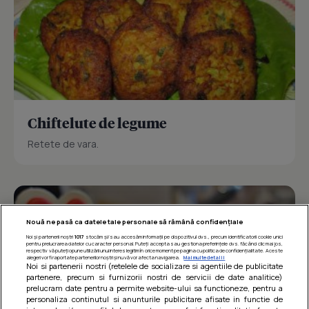
Chiftelute de legume
Retete de vara.
Nouă ne pasă ca datele tale personale să rămână confidențiale
Noi și partenerii noștri
1017
stocăm și/sau accesăm informații pe dispozitivul dvs., precum identificatorii cookie unici
pentru prelucrarea datelor cu caracter personal. Puteți accepta sau gestiona preferințele dvs. făcând clic mai jos,
respectiv vă puteți opune utilizării unui interes legitim în orice moment pe pagina cu politica de confidențialitate. Aceste
alegeri vor fi raportate partenerilor noștri și nu vă vor afecta navigarea.
Mai multe detalii
Noi si partenerii nostri (retelele de socializare si agentiile de publicitate
partenere, precum si furnizorii nostri de servicii de date analitice)
prelucram date pentru a permite website-ului sa functioneze, pentru a
personaliza continutul si anunturile publicitare afisate in functie de