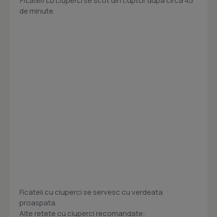
Ficateii cu ciuperci
se scot din cuptor dupa circa 45
de minute.
Ficateii cu ciuperci se servesc cu verdeata
proaspata.
Alte retete cu ciuperci recomandate: