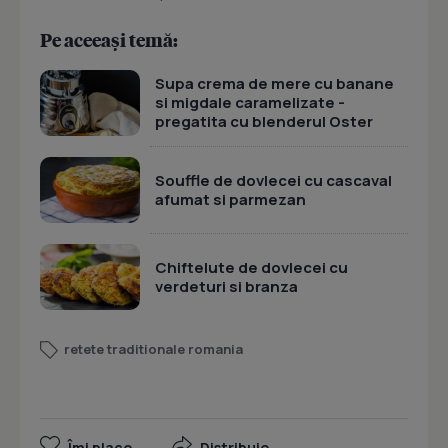
Pe aceeași temă:
Supa crema de mere cu banane
si migdale caramelizate -
pregatita cu blenderul Oster
Souffle de dovlecei cu cascaval
afumat si parmezan
Chiftelute de dovlecei cu
verdeturi si branza
retete traditionale romania
Îmi place
Distribuie