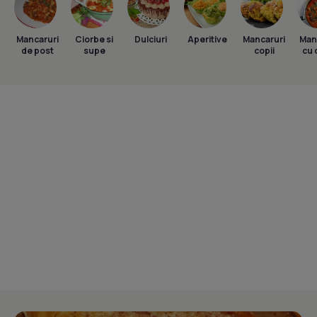
Mancaruri
Ciorbe si
Dulciuri
Aperitive
Mancaruri
Man
de post
supe
copii
cu 