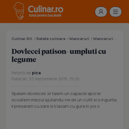
Culinar.RO
/
Retete culinare
/
Mancaruri
/
Mancaruri cu legume
Dovlecei patison- umpluti cu
legume
Rețetă de
pica
Publicat: 23 Septembrie 2015, 15:25
Spalam dovleceii, le taiem un capacel apoi le
scoatem miezul ajutandu-ne de un cutit si o ingurita.
Ii presaram cu sare si ii lasam cu gura in jos s