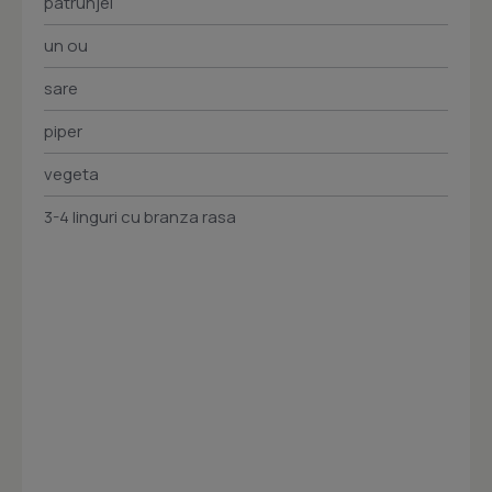
patrunjel
un ou
sare
piper
vegeta
3-4 linguri cu branza rasa