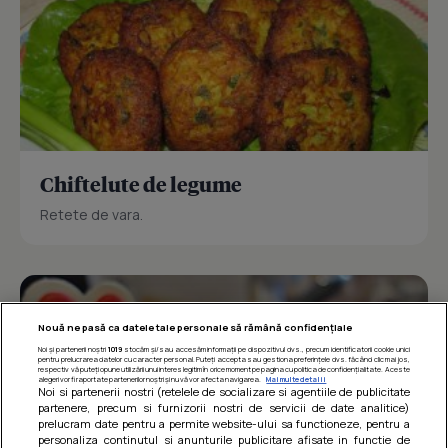
Chiftelute de legume
Retete de vara.
Nouă ne pasă ca datele tale personale să rămână confidențiale
Noi și partenerii noștri
1019
stocăm și/sau accesăm informații pe dispozitivul dvs., precum identificatorii cookie unici
pentru prelucrarea datelor cu caracter personal. Puteți accepta sau gestiona preferințele dvs. făcând clic mai jos,
respectiv vă puteți opune utilizării unui interes legitim în orice moment pe pagina cu politica de confidențialitate. Aceste
alegeri vor fi raportate partenerilor noștri și nu vă vor afecta navigarea.
Mai multe detalii
Noi si partenerii nostri (retelele de socializare si agentiile de publicitate
partenere, precum si furnizorii nostri de servicii de date analitice)
prelucram date pentru a permite website-ului sa functioneze, pentru a
personaliza continutul si anunturile publicitare afisate in functie de