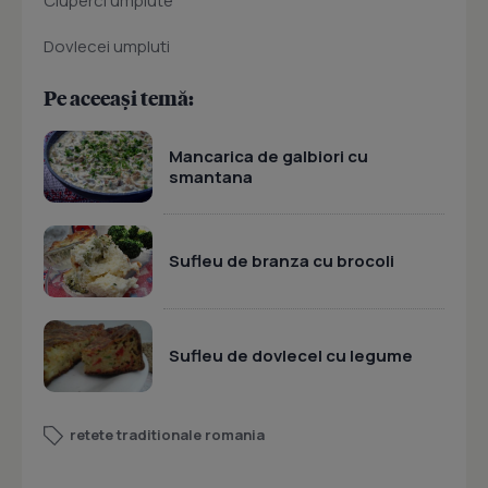
Ciuperci umplute
Dovlecei umpluti
Pe aceeași temă:
Mancarica de galbiori cu
smantana
Sufleu de branza cu brocoli
Sufleu de dovlecel cu legume
retete traditionale romania