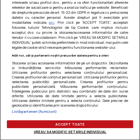
interesele si/sau profilul dvs., pentru a va oferi functionalitati aferente
retelelor de socializare si pentru a analiza traficul pe website. Beneficiati
de drepturile prevazute de art. 15-22 din GDPR in legatura cu prelucrarea
datelor cu caracter personal. Aceste drepturi pot fi exercitate prin
modalitatea indicata
aici
. Prin click pe “ACCEPT TOATE”, acceptati
Barcute din vinete cu arpagic rosu
folosirea tuturor Tehnologiilor de tip Cookie, care implica inclusiv
acceptul dvs. cu privire la stocarea/accesarea informatiilor de catre
Un deliciu usor de preparat!
Vendor-ii cu care colaboram. Prin click pe “VREAU SA MODIFIC SETARILE
INDIVIDUAL” puteti schimba preferintele in mod individual, mai putin cele
legate de cookie strict necesare pentru functionarea website-ului.
Atât noi, cât și partenerii noștri prelucrăm datele pentru a oferi:
Stocarea și/sau accesarea informațiilor de pe un dispozitiv. Dezvoltarea
și îmbunătățirea serviciilor. Măsurarea performanței reclamelor.
Utilizarea profilurilor pentru selectarea conținutului personalizat.
Crearea profilurilor de conținut personalizat. Utilizarea profilurilor pentru
selectarea publicității personalizate. Crearea profilurilor pentru
publicitate personalizată. Măsurarea performanței conținutului.
Înțelegerea publicului prin statistici sau combinații de date din surse
diferite. Utilizarea de date limitate pentru a selecta publicitatea.
Utilizarea datelor limitate pentru a selecta conținutul. Date precise de
geolocație și identificarea prin scanarea dispozitivului.
Listă parteneri (furnizori)
Termeni si conditii
|
Politica de cookies
|
Politica de
confidentialitate
|
Gestionați preferințele
ACCEPT TOATE
VREAU SA MODIFIC SETARILE INDIVIDUAL