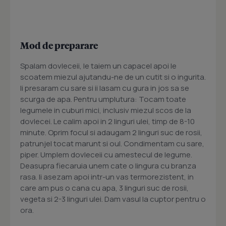
Mod de preparare
Spalam dovleceii, le taiem un capacel apoi le
scoatem miezul ajutandu-ne de un cutit si o ingurita.
Ii presaram cu sare si ii lasam cu gura in jos sa se
scurga de apa. Pentru umplutura: Tocam toate
legumele in cuburi mici, inclusiv miezul scos de la
dovlecei. Le calim apoi in 2 linguri ulei, timp de 8-10
minute. Oprim focul si adaugam 2 linguri suc de rosii,
patrunjel tocat marunt si oul. Condimentam cu sare,
piper. Umplem dovleceii cu amestecul de legume.
Deasupra fiecaruia unem cate o lingura cu branza
rasa. Ii asezam apoi intr-un vas termorezistent, in
care am pus o cana cu apa, 3 linguri suc de rosii,
vegeta si 2-3 linguri ulei. Dam vasul la cuptor pentru o
ora.