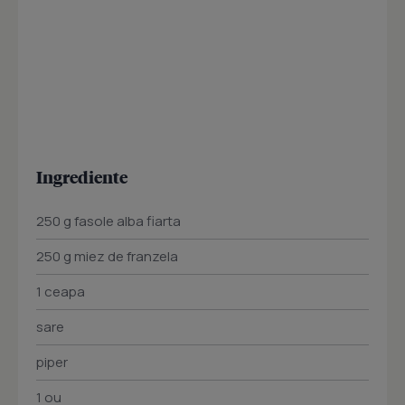
Ingrediente
250 g fasole alba fiarta
250 g miez de franzela
1 ceapa
sare
piper
1 ou