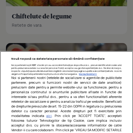
Chiftelute de legume
Retete de vara.
Nouă ne pasă ca datele tale personale să rămână confidențiale
Noi și partenerii noștri
1017
stocăm și/sau accesăm informații pe dispozitivul dvs., precum identificatorii cookie unici
pentru prelucrarea datelor cu caracter personal. Puteți accepta sau gestiona preferințele dvs. făcând clic mai jos,
respectiv vă puteți opune utilizării unui interes legitim în orice moment pe pagina cu politica de confidențialitate. Aceste
alegeri vor fi raportate partenerilor noștri și nu vă vor afecta navigarea.
Mai multe detalii
Noi si partenerii nostri (retelele de socializare si agentiile de publicitate
partenere, precum si furnizorii nostri de servicii de date analitice)
prelucram date pentru a permite website-ului sa functioneze, pentru a
personaliza continutul si anunturile publicitare afisate in functie de
interesele si/sau profilul dvs., pentru a va oferi functionalitati aferente
retelelor de socializare si pentru a analiza traficul pe website. Beneficiati
de drepturile prevazute de art. 15-22 din GDPR in legatura cu prelucrarea
datelor cu caracter personal. Aceste drepturi pot fi exercitate prin
modalitatea indicata
aici
. Prin click pe “ACCEPT TOATE”, acceptati
Barcute din vinete cu arpagic rosu
folosirea tuturor Tehnologiilor de tip Cookie, care implica inclusiv
acceptul dvs. cu privire la stocarea/accesarea informatiilor de catre
Un deliciu usor de preparat!
Vendor-ii cu care colaboram. Prin click pe “VREAU SA MODIFIC SETARILE