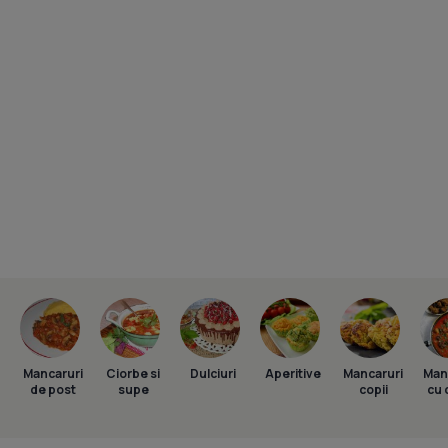
Mancaruri
Ciorbe si
Dulciuri
Aperitive
Mancaruri
Man
de post
supe
copii
cu 