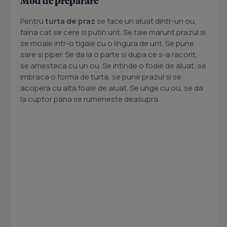
Mod de preparare
Pentru
turta de praz
se face un aluat dintr-un ou,
faina cat se cere si putin unt. Se taie marunt prazul si
se moaie intr-o tigaie cu o lingura de unt. Se pune
sare si piper. Se da la o parte si dupa ce s-a racorit,
se amesteca cu un ou. Se intinde o foaie de aluat, se
imbraca o forma de turta, se pune prazul si se
acopera cu alta foaie de aluat. Se unge cu ou, se da
la cuptor pana se rumeneste deasupra.