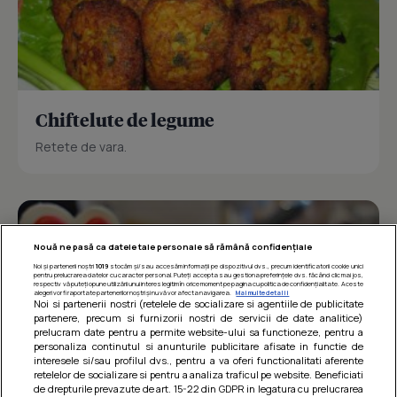
Chiftelute de legume
Retete de vara.
Nouă ne pasă ca datele tale personale să rămână confidențiale
Noi și partenerii noștri
1019
stocăm și/sau accesăm informații pe dispozitivul dvs., precum identificatorii cookie unici
pentru prelucrarea datelor cu caracter personal. Puteți accepta sau gestiona preferințele dvs. făcând clic mai jos,
respectiv vă puteți opune utilizării unui interes legitim în orice moment pe pagina cu politica de confidențialitate. Aceste
alegeri vor fi raportate partenerilor noștri și nu vă vor afecta navigarea.
Mai multe detalii
Noi si partenerii nostri (retelele de socializare si agentiile de publicitate
partenere, precum si furnizorii nostri de servicii de date analitice)
prelucram date pentru a permite website-ului sa functioneze, pentru a
personaliza continutul si anunturile publicitare afisate in functie de
interesele si/sau profilul dvs., pentru a va oferi functionalitati aferente
retelelor de socializare si pentru a analiza traficul pe website. Beneficiati
de drepturile prevazute de art. 15-22 din GDPR in legatura cu prelucrarea