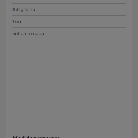
150 g faina
1 ou
unt cat o nuca.