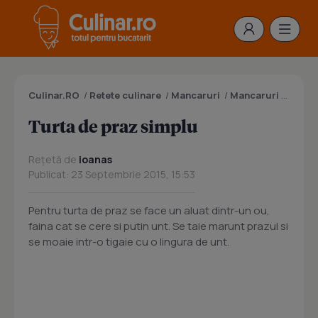
Culinar.RO
/
Retete culinare
/
Mancaruri
/
Mancaruri cu legume
Turta de praz simplu
Rețetă de
ioanas
Publicat: 23 Septembrie 2015, 15:53
Pentru turta de praz se face un aluat dintr-un ou,
faina cat se cere si putin unt. Se taie marunt prazul si
se moaie intr-o tigaie cu o lingura de unt.