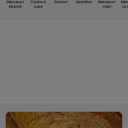
Mancaruri
Ciorbe si
Dulciuri
Aperitive
Mancaruri
Man
de post
supe
copii
cu 