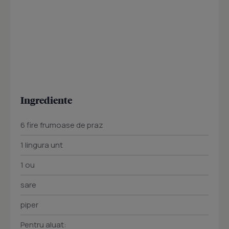
Ingrediente
6 fire frumoase de praz
1 lingura unt
1 ou
sare
piper
Pentru aluat: