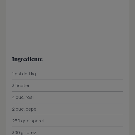
Ingrediente
1 pui de 1 kg
3 ficatei
4 buc. rosii
2 buc. cepe
250 gr. ciuperci
300 gr. orez