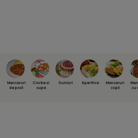
Mancaruri
Ciorbe si
Dulciuri
Aperitive
Mancaruri
Man
de post
supe
copii
cu 