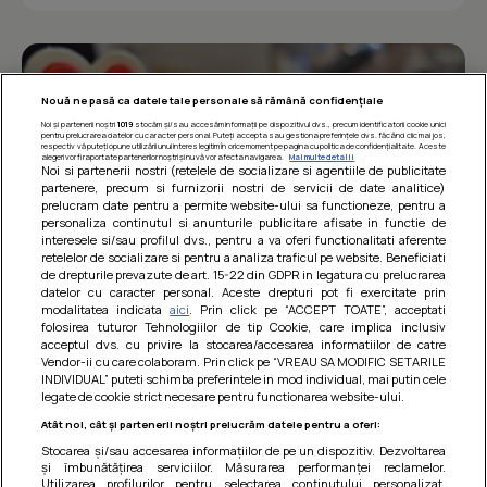
Nouă ne pasă ca datele tale personale să rămână confidențiale
Noi și partenerii noștri
1019
stocăm și/sau accesăm informații pe dispozitivul dvs., precum identificatorii cookie unici
pentru prelucrarea datelor cu caracter personal. Puteți accepta sau gestiona preferințele dvs. făcând clic mai jos,
respectiv vă puteți opune utilizării unui interes legitim în orice moment pe pagina cu politica de confidențialitate. Aceste
alegeri vor fi raportate partenerilor noștri și nu vă vor afecta navigarea.
Mai multe detalii
Noi si partenerii nostri (retelele de socializare si agentiile de publicitate
partenere, precum si furnizorii nostri de servicii de date analitice)
prelucram date pentru a permite website-ului sa functioneze, pentru a
personaliza continutul si anunturile publicitare afisate in functie de
interesele si/sau profilul dvs., pentru a va oferi functionalitati aferente
retelelor de socializare si pentru a analiza traficul pe website. Beneficiati
de drepturile prevazute de art. 15-22 din GDPR in legatura cu prelucrarea
datelor cu caracter personal. Aceste drepturi pot fi exercitate prin
modalitatea indicata
aici
. Prin click pe “ACCEPT TOATE”, acceptati
Barcute din vinete cu arpagic rosu
folosirea tuturor Tehnologiilor de tip Cookie, care implica inclusiv
acceptul dvs. cu privire la stocarea/accesarea informatiilor de catre
Un deliciu usor de preparat!
Vendor-ii cu care colaboram. Prin click pe “VREAU SA MODIFIC SETARILE
INDIVIDUAL” puteti schimba preferintele in mod individual, mai putin cele
legate de cookie strict necesare pentru functionarea website-ului.
Atât noi, cât și partenerii noștri prelucrăm datele pentru a oferi:
Stocarea și/sau accesarea informațiilor de pe un dispozitiv. Dezvoltarea
și îmbunătățirea serviciilor. Măsurarea performanței reclamelor.
Utilizarea profilurilor pentru selectarea conținutului personalizat.