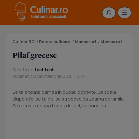
Culinar.RO
/
Retete culinare
/
Mancaruri
/
Mancaruri cu orez
Pilaf grecesc
Rețetă de
test test
Publicat: 23 Septembrie 2015, 13:27
Se taie toata carnea in bucati potrivite. Se spala
ciupercile, se taie si se stropesc cu zeama de lamîie.
Se aureste ceapa tocata in ulei, se pune ca