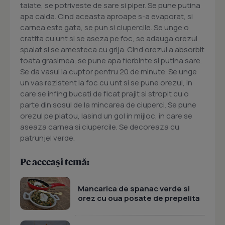
taiate, se potriveste de sare si piper. Se pune putina
apa calda. Cind aceasta aproape s-a evaporat, si
carnea este gata, se pun si ciupercile. Se unge o
cratita cu unt si se aseza pe foc, se adauga orezul
spalat si se amesteca cu grija. Cind orezul a absorbit
toata grasimea, se pune apa fierbinte si putina sare.
Se da vasul la cuptor pentru 20 de minute. Se unge
un vas rezistent la foc cu unt si se pune orezul, in
care se infing bucati de ficat prajit si stropit cu o
parte din sosul de la mincarea de ciuperci. Se pune
orezul pe platou, lasind un gol in mijloc, in care se
aseaza carnea si ciupercile. Se decoreaza cu
patrunjel verde.
Pe aceeași temă:
Mancarica de spanac verde si
orez cu oua posate de prepelita