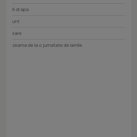
6 dl apa
unt
sare
zeama de la o jumatate de lamîie