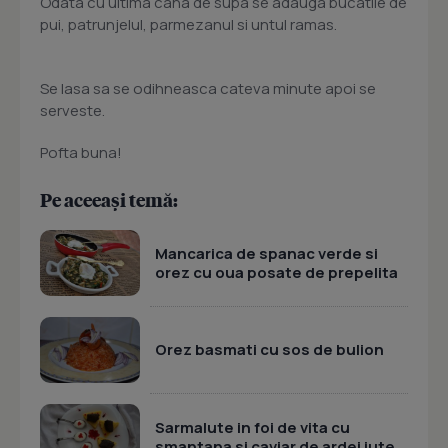
Odata cu ultima cana de supa se adauga bucatile de
pui, patrunjelul, parmezanul si untul ramas.
Se lasa sa se odihneasca cateva minute apoi se
serveste.
Pofta buna!
Pe aceeași temă:
Mancarica de spanac verde si
orez cu oua posate de prepelita
Orez basmati cu sos de bulion
Sarmalute in foi de vita cu
smantana si caviar de ardei iute