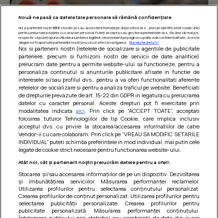
Nouă ne pasă ca datele tale personale să rămână confidențiale
Noi și partenerii noștri
1019
stocăm și/sau accesăm informații pe dispozitivul dvs., precum identificatorii cookie unici
pentru prelucrarea datelor cu caracter personal. Puteți accepta sau gestiona preferințele dvs. făcând clic mai jos,
respectiv vă puteți opune utilizării unui interes legitim în orice moment pe pagina cu politica de confidențialitate. Aceste
alegeri vor fi raportate partenerilor noștri și nu vă vor afecta navigarea.
Mai multe detalii
Noi si partenerii nostri (retelele de socializare si agentiile de publicitate
partenere, precum si furnizorii nostri de servicii de date analitice)
prelucram date pentru a permite website-ului sa functioneze, pentru a
personaliza continutul si anunturile publicitare afisate in functie de
interesele si/sau profilul dvs., pentru a va oferi functionalitati aferente
retelelor de socializare si pentru a analiza traficul pe website. Beneficiati
de drepturile prevazute de art. 15-22 din GDPR in legatura cu prelucrarea
datelor cu caracter personal. Aceste drepturi pot fi exercitate prin
modalitatea indicata
aici
. Prin click pe “ACCEPT TOATE”, acceptati
Barcute din vinete cu arpagic rosu
folosirea tuturor Tehnologiilor de tip Cookie, care implica inclusiv
acceptul dvs. cu privire la stocarea/accesarea informatiilor de catre
Un deliciu usor de preparat!
Vendor-ii cu care colaboram. Prin click pe “VREAU SA MODIFIC SETARILE
INDIVIDUAL” puteti schimba preferintele in mod individual, mai putin cele
legate de cookie strict necesare pentru functionarea website-ului.
Atât noi, cât și partenerii noștri prelucrăm datele pentru a oferi:
Stocarea și/sau accesarea informațiilor de pe un dispozitiv. Dezvoltarea
și îmbunătățirea serviciilor. Măsurarea performanței reclamelor.
Utilizarea profilurilor pentru selectarea conținutului personalizat.
Crearea profilurilor de conținut personalizat. Utilizarea profilurilor pentru
selectarea publicității personalizate. Crearea profilurilor pentru
publicitate personalizată. Măsurarea performanței conținutului.
Înțelegerea publicului prin statistici sau combinații de date din surse