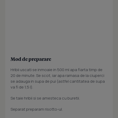
Mod de preparare
Hribii uscati se inmoaie in 500 ml apa fiarta timp de
20 de minute. Se scot, iar apa ramasa de la ciuperci
se adauga in supa de pui (astfel cantitatea de supa
va fi de 1,5 l).
Se taie hribii si se amesteca cu buretii.
Separat preparam risotto-ul.