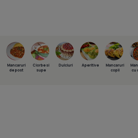
Mancaruri
Ciorbe si
Dulciuri
Aperitive
Mancaruri
Man
de post
supe
copii
cu 