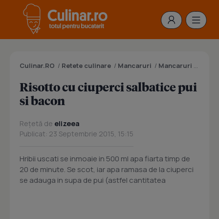
Culinar.RO
/
Retete culinare
/
Mancaruri
/
Mancaruri cu orez
Risotto cu ciuperci salbatice pui
si bacon
Rețetă de
elizeea
Publicat: 23 Septembrie 2015, 15:15
Hribii uscati se inmoaie in 500 ml apa fiarta timp de
20 de minute. Se scot, iar apa ramasa de la ciuperci
se adauga in supa de pui (astfel cantitatea