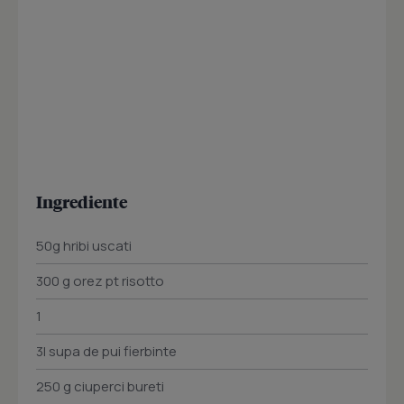
Ingrediente
50g hribi uscati
300 g orez pt risotto
1
3l supa de pui fierbinte
250 g ciuperci bureti