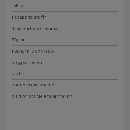
taiate
1 ceapa taiata fin
8 fasii de bacon afumat
50g unt
1 pahar mic de vin alb
50 g parmezan
ras fin
patrunjel taiat marunt
pui fript fara piele taiat marunt