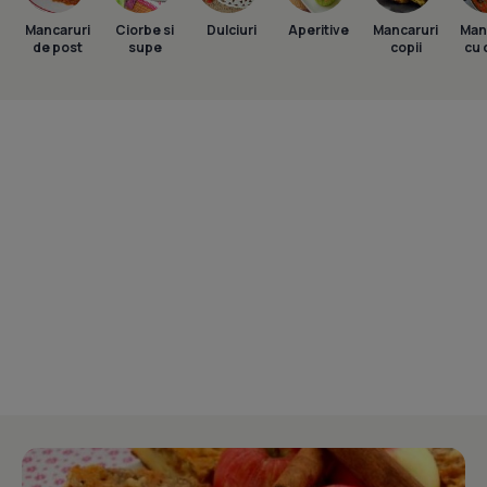
Mancaruri
Ciorbe si
Dulciuri
Aperitive
Mancaruri
Man
de post
supe
copii
cu 