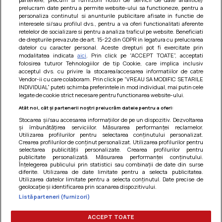
prelucram date pentru a permite website-ului sa functioneze, pentru a
personaliza continutul si anunturile publicitare afisate in functie de
interesele si/sau profilul dvs., pentru a va oferi functionalitati aferente
retelelor de socializare si pentru a analiza traficul pe website. Beneficiati
Paste integrale cu carne de pui in sos
de drepturile prevazute de art. 15-22 din GDPR in legatura cu prelucrarea
datelor cu caracter personal. Aceste drepturi pot fi exercitate prin
de rosii
modalitatea indicata
aici
. Prin click pe “ACCEPT TOATE”, acceptati
folosirea tuturor Tehnologiilor de tip Cookie, care implica inclusiv
O mancare usoara, satioasa si gustoasa! Retete
acceptul dvs. cu privire la stocarea/accesarea informatiilor de catre
dietetice
Vendor-ii cu care colaboram. Prin click pe “VREAU SA MODIFIC SETARILE
INDIVIDUAL” puteti schimba preferintele in mod individual, mai putin cele
legate de cookie strict necesare pentru functionarea website-ului.
Atât noi, cât și partenerii noștri prelucrăm datele pentru a oferi:
Stocarea și/sau accesarea informațiilor de pe un dispozitiv. Dezvoltarea
și îmbunătățirea serviciilor. Măsurarea performanței reclamelor.
Utilizarea profilurilor pentru selectarea conținutului personalizat.
Crearea profilurilor de conținut personalizat. Utilizarea profilurilor pentru
selectarea publicității personalizate. Crearea profilurilor pentru
publicitate personalizată. Măsurarea performanței conținutului.
Înțelegerea publicului prin statistici sau combinații de date din surse
diferite. Utilizarea de date limitate pentru a selecta publicitatea.
Utilizarea datelor limitate pentru a selecta conținutul. Date precise de
geolocație și identificarea prin scanarea dispozitivului.
Listă parteneri (furnizori)
Termeni si conditii
|
Politica de cookies
|
Politica de
confidentialitate
|
Gestionați preferințele
ACCEPT TOATE