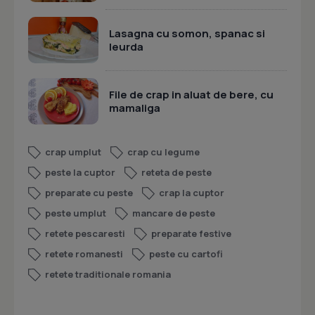
Lasagna cu somon, spanac si
leurda
File de crap in aluat de bere, cu
mamaliga
crap umplut
crap cu legume
peste la cuptor
reteta de peste
preparate cu peste
crap la cuptor
peste umplut
mancare de peste
retete pescaresti
preparate festive
retete romanesti
peste cu cartofi
retete traditionale romania