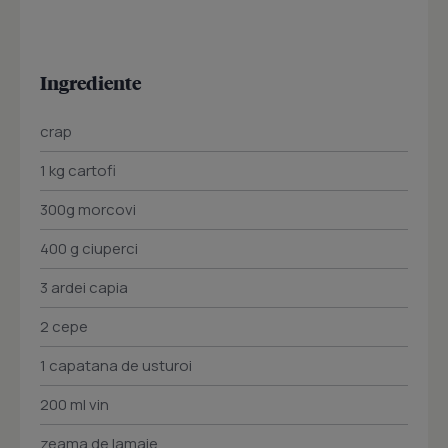
Ingrediente
crap
1 kg cartofi
300g morcovi
400 g ciuperci
3 ardei capia
2 cepe
1 capatana de usturoi
200 ml vin
zeama de lamaie