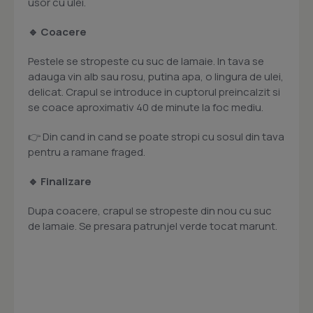
usor cu ulei.
🔹 Coacere
Pestele se stropeste cu suc de lamaie. In tava se
adauga vin alb sau rosu, putina apa, o lingura de ulei,
delicat. Crapul se introduce in cuptorul preincalzit si
se coace aproximativ 40 de minute la foc mediu.
👉 Din cand in cand se poate stropi cu sosul din tava
pentru a ramane fraged.
🔹 Finalizare
Dupa coacere, crapul se stropeste din nou cu suc
de lamaie. Se presara patrunjel verde tocat marunt.