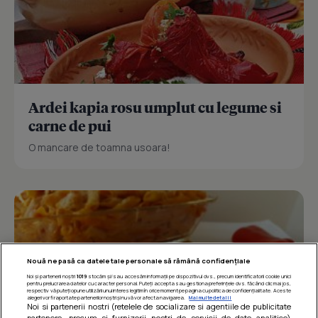
Ardei kapia rosu umplut cu legume si
carne de pui
O mancare de toamna usoara!
Nouă ne pasă ca datele tale personale să rămână confidențiale
Noi și partenerii noștri
1019
stocăm și/sau accesăm informații pe dispozitivul dvs., precum identificatorii cookie unici
pentru prelucrarea datelor cu caracter personal. Puteți accepta sau gestiona preferințele dvs. făcând clic mai jos,
respectiv vă puteți opune utilizării unui interes legitim în orice moment pe pagina cu politica de confidențialitate. Aceste
alegeri vor fi raportate partenerilor noștri și nu vă vor afecta navigarea.
Mai multe detalii
Noi si partenerii nostri (retelele de socializare si agentiile de publicitate
partenere, precum si furnizorii nostri de servicii de date analitice)