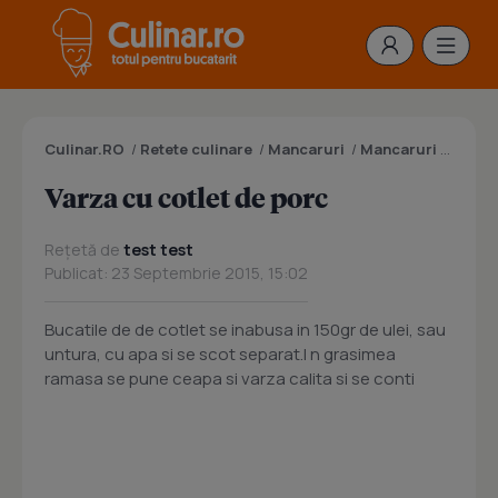
Culinar.RO
/
Retete culinare
/
Mancaruri
/
Mancaruri cu varza
Varza cu cotlet de porc
Rețetă de
test test
Publicat: 23 Septembrie 2015, 15:02
Bucatile de de cotlet se inabusa in 150gr de ulei, sau
untura, cu apa si se scot separat.I n grasimea
ramasa se pune ceapa si varza calita si se conti