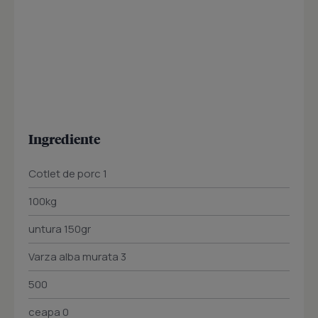
Ingrediente
Cotlet de porc 1
100kg
untura 150gr
Varza alba murata 3
500
ceapa 0