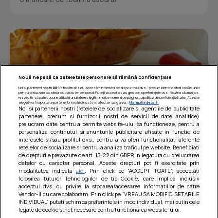
Nouă ne pasă ca datele tale personale să rămână confidențiale
Noi și partenerii noștri
1019
stocăm și/sau accesăm informații pe dispozitivul dvs., precum identificatorii cookie unici
pentru prelucrarea datelor cu caracter personal. Puteți accepta sau gestiona preferințele dvs. făcând clic mai jos,
respectiv vă puteți opune utilizării unui interes legitim în orice moment pe pagina cu politica de confidențialitate. Aceste
alegeri vor fi raportate partenerilor noștri și nu vă vor afecta navigarea.
Mai multe detalii
Noi si partenerii nostri (retelele de socializare si agentiile de publicitate
partenere, precum si furnizorii nostri de servicii de date analitice)
prelucram date pentru a permite website-ului sa functioneze, pentru a
personaliza continutul si anunturile publicitare afisate in functie de
interesele si/sau profilul dvs., pentru a va oferi functionalitati aferente
retelelor de socializare si pentru a analiza traficul pe website. Beneficiati
Paste integrale cu carne de pui in sos
de drepturile prevazute de art. 15-22 din GDPR in legatura cu prelucrarea
datelor cu caracter personal. Aceste drepturi pot fi exercitate prin
de rosii
modalitatea indicata
aici
. Prin click pe “ACCEPT TOATE”, acceptati
folosirea tuturor Tehnologiilor de tip Cookie, care implica inclusiv
O mancare usoara, satioasa si gustoasa! Retete
acceptul dvs. cu privire la stocarea/accesarea informatiilor de catre
dietetice
Vendor-ii cu care colaboram. Prin click pe “VREAU SA MODIFIC SETARILE
INDIVIDUAL” puteti schimba preferintele in mod individual, mai putin cele
legate de cookie strict necesare pentru functionarea website-ului.