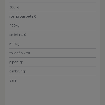
300kg
rosi proaspete 0
400kg
smintina 0
500kg
foi dafin 2foi
piper 1gr
cimbru 1gr
sare