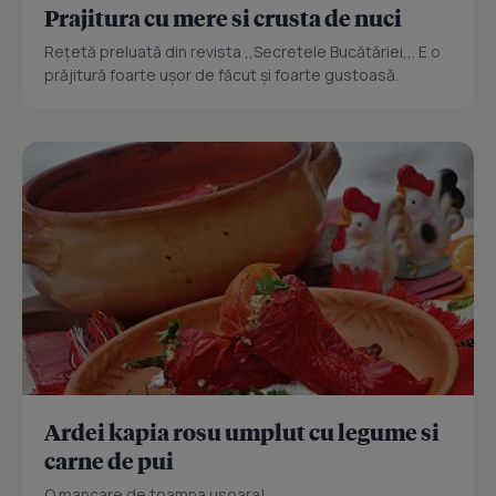
Prajitura cu mere si crusta de nuci
Reţetă preluată din revista ,,Secretele Bucătăriei,,. E o
prăjitură foarte uşor de făcut şi foarte gustoasă.
Ardei kapia rosu umplut cu legume si
carne de pui
O mancare de toamna usoara!