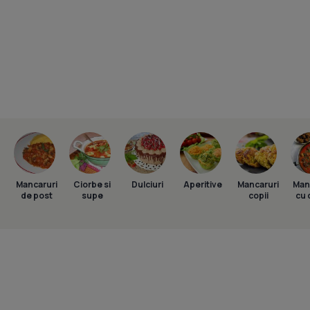
Mancaruri
Ciorbe si
Dulciuri
Aperitive
Mancaruri
Man
de post
supe
copii
cu 