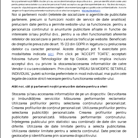
Noi și partenerii noștri
1019
stocăm și/sau accesăm informații pe dispozitivul dvs., precum identificatorii cookie unici
pentru prelucrarea datelor cu caracter personal. Puteți accepta sau gestiona preferințele dvs. făcând clic mai jos,
respectiv vă puteți opune utilizării unui interes legitim în orice moment pe pagina cu politica de confidențialitate. Aceste
alegeri vor fi raportate partenerilor noștri și nu vă vor afecta navigarea.
Mai multe detalii
Noi si partenerii nostri (retelele de socializare si agentiile de publicitate
partenere, precum si furnizorii nostri de servicii de date analitice)
prelucram date pentru a permite website-ului sa functioneze, pentru a
personaliza continutul si anunturile publicitare afisate in functie de
interesele si/sau profilul dvs., pentru a va oferi functionalitati aferente
retelelor de socializare si pentru a analiza traficul pe website. Beneficiati
de drepturile prevazute de art. 15-22 din GDPR in legatura cu prelucrarea
datelor cu caracter personal. Aceste drepturi pot fi exercitate prin
modalitatea indicata
aici
. Prin click pe “ACCEPT TOATE”, acceptati
Barcute din vinete cu arpagic rosu
folosirea tuturor Tehnologiilor de tip Cookie, care implica inclusiv
acceptul dvs. cu privire la stocarea/accesarea informatiilor de catre
Un deliciu usor de preparat!
Vendor-ii cu care colaboram. Prin click pe “VREAU SA MODIFIC SETARILE
INDIVIDUAL” puteti schimba preferintele in mod individual, mai putin cele
legate de cookie strict necesare pentru functionarea website-ului.
Atât noi, cât și partenerii noștri prelucrăm datele pentru a oferi:
Stocarea și/sau accesarea informațiilor de pe un dispozitiv. Dezvoltarea
și îmbunătățirea serviciilor. Măsurarea performanței reclamelor.
Utilizarea profilurilor pentru selectarea conținutului personalizat.
Crearea profilurilor de conținut personalizat. Utilizarea profilurilor pentru
selectarea publicității personalizate. Crearea profilurilor pentru
publicitate personalizată. Măsurarea performanței conținutului.
Înțelegerea publicului prin statistici sau combinații de date din surse
diferite. Utilizarea de date limitate pentru a selecta publicitatea.
Utilizarea datelor limitate pentru a selecta conținutul. Date precise de
geolocație și identificarea prin scanarea dispozitivului.