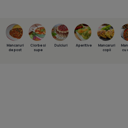
Mancaruri
Ciorbe si
Dulciuri
Aperitive
Mancaruri
Man
de post
supe
copii
cu 