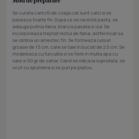
Mod de preparare
Se curata cartofii de coaja cat sunt calzi si se
paseaza foarte fin. Dupa ce se raceste pasta, se
adauga putina faina, branza pasata si oul. Se
incorporeaza treptat restul de faina, astfel incat sa
se obtina un amestec fin. Se formeaza rulouri
groase de 1.5 cm, care se taie in bucati de 2.5 cm. Se
modeleaza cu furculita si se fierb in multa apa cu
sare si 50 gr de zahar. Cand se ridica la suprafata, se
scot cu spumiera si se pun pe platou.