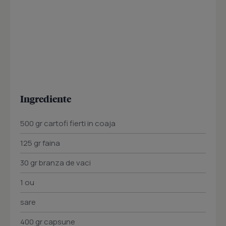
Ingrediente
500 gr cartofi fierti in coaja
125 gr faina
30 gr branza de vaci
1 ou
sare
400 gr capsune