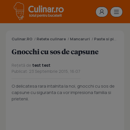
Culinar.RO
/
Retete culinare
/
Mancaruri
/
Paste si pizza
/
Gn
Gnocchi cu sos de capsune
Rețetă de
test test
Publicat: 23 Septembrie 2015, 16:07
O delicatesa rara intalnita la noi, gnocchi cu sos de
capsune cu siguranta ca vor impresiona familia si
prietenii.