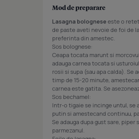
Mod de preparare
Lasagna bolognese
este o retet
de paste aveti nevoie de foi de l
preferinta din amestec.
Sos bolognese:
Ceapa tocata marunt si morcovul 
adauga carnea tocata si usturoiu
rosii si supa (sau apa calda). Se 
timp de 15-20 minute, amestecand
carnea este gatita. Se asezoneaza
Sos bechamel:
Intr-o tigaie se incinge untul, se
putin si amestecand continuu, pa
Se adauga dupa gust sare, piper s
parmezanul.
Foile de lasagna: