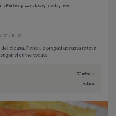
ri
/
Paste si pizza
/
Lasagna bolognese
 2015, 16:00
delicioasa. Pentru a pregati aceasta reteta
asagna si carne tocata.
30 minute
redusa