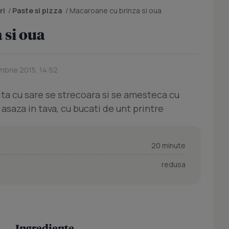
ri
/
Paste si pizza
/
Macaroane cu brinza si oua
 si oua
mbrie 2015, 14:52
ita cu sare se strecoara si se amesteca cu
 asaza in tava, cu bucati de unt printre
20 minute
redusa
Ingrediente