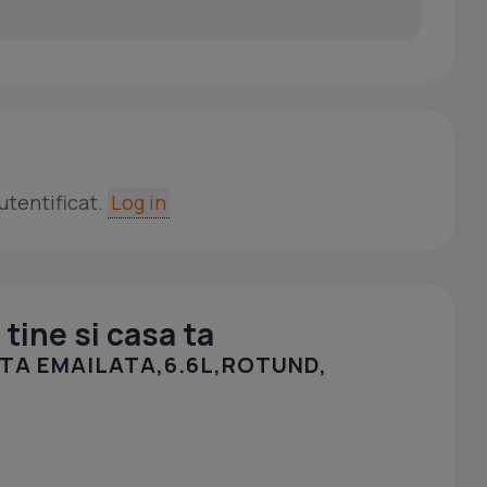
utentificat.
Log in
tine si casa ta
TA EMAILATA,6.6L,ROTUND,