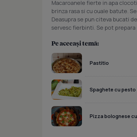
Macaroanele fierte in apa clocot
brinza rasa si cu ouale batute. Se
Deasupra se pun citeva bucati de
servesc fierbinti. Se pot prepara 
Pe aceeași temă:
Pastitio
Spaghete cu pesto 
Pizza bolognese cu