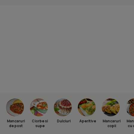
Mancaruri
Ciorbe si
Dulciuri
Aperitive
Mancaruri
Man
de post
supe
copii
cu 