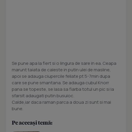
Se pune apa la fiert si o lingura de sare in ea. Ceapa
marunt taiata de caleste in putin ulei de masline,
apoi se adauga ciupercile feliate pt 5-7min dupa
care se pune smantana. Se adauga cubul Knorr
pana se topeste, se lasa sa fiarba totul un pic si la
sfarsit adaugati putin busuioc.
Calde,iar daca raman parca a doua zi sunt si mai
bune.
Pe aceeași temă: