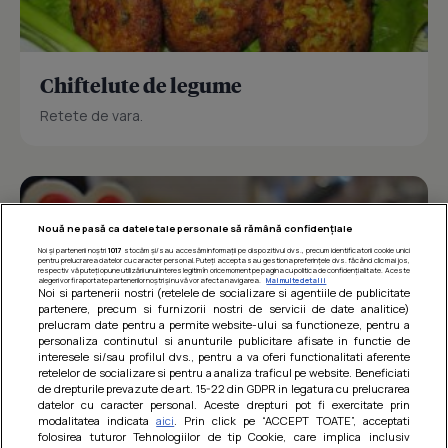
Chiftelute de legume
Retete de vara.
Nouă ne pasă ca datele tale personale să rămână confidențiale
Noi și partenerii noștri
1017
stocăm și/sau accesăm informații pe dispozitivul dvs., precum identificatorii cookie unici
pentru prelucrarea datelor cu caracter personal. Puteți accepta sau gestiona preferințele dvs. făcând clic mai jos,
respectiv vă puteți opune utilizării unui interes legitim în orice moment pe pagina cu politica de confidențialitate. Aceste
alegeri vor fi raportate partenerilor noștri și nu vă vor afecta navigarea.
Mai multe detalii
Noi si partenerii nostri (retelele de socializare si agentiile de publicitate
partenere, precum si furnizorii nostri de servicii de date analitice)
prelucram date pentru a permite website-ului sa functioneze, pentru a
personaliza continutul si anunturile publicitare afisate in functie de
interesele si/sau profilul dvs., pentru a va oferi functionalitati aferente
retelelor de socializare si pentru a analiza traficul pe website. Beneficiati
de drepturile prevazute de art. 15-22 din GDPR in legatura cu prelucrarea
datelor cu caracter personal. Aceste drepturi pot fi exercitate prin
modalitatea indicata
aici
. Prin click pe “ACCEPT TOATE”, acceptati
Barcute din vinete cu arpagic rosu
folosirea tuturor Tehnologiilor de tip Cookie, care implica inclusiv