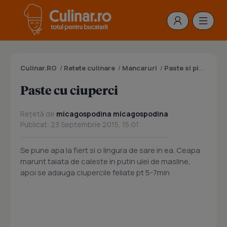
Culinar.RO
/
Retete culinare
/
Mancaruri
/
Paste si pizza
/
Pa
Paste cu ciuperci
Rețetă de
micagospodina micagospodina
Publicat: 23 Septembrie 2015, 15:01
Se pune apa la fiert si o lingura de sare in ea. Ceapa
marunt taiata de caleste in putin ulei de masline,
apoi se adauga ciupercile feliate pt 5-7min