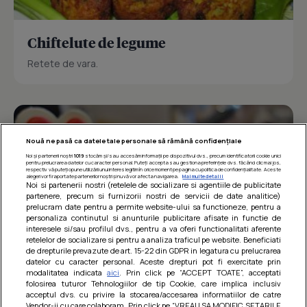
Chiftelute de legume
Retete de vara.
Nouă ne pasă ca datele tale personale să rămână confidențiale
Noi și partenerii noștri
1019
stocăm și/sau accesăm informații pe dispozitivul dvs., precum identificatorii cookie unici
pentru prelucrarea datelor cu caracter personal. Puteți accepta sau gestiona preferințele dvs. făcând clic mai jos,
respectiv vă puteți opune utilizării unui interes legitim în orice moment pe pagina cu politica de confidențialitate. Aceste
alegeri vor fi raportate partenerilor noștri și nu vă vor afecta navigarea.
Mai multe detalii
Noi si partenerii nostri (retelele de socializare si agentiile de publicitate
partenere, precum si furnizorii nostri de servicii de date analitice)
prelucram date pentru a permite website-ului sa functioneze, pentru a
personaliza continutul si anunturile publicitare afisate in functie de
interesele si/sau profilul dvs., pentru a va oferi functionalitati aferente
retelelor de socializare si pentru a analiza traficul pe website. Beneficiati
de drepturile prevazute de art. 15-22 din GDPR in legatura cu prelucrarea
datelor cu caracter personal. Aceste drepturi pot fi exercitate prin
modalitatea indicata
aici
. Prin click pe “ACCEPT TOATE”, acceptati
Barcute din vinete cu arpagic rosu
folosirea tuturor Tehnologiilor de tip Cookie, care implica inclusiv
acceptul dvs. cu privire la stocarea/accesarea informatiilor de catre
Un deliciu usor de preparat!
Vendor-ii cu care colaboram. Prin click pe “VREAU SA MODIFIC SETARILE