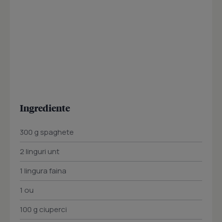
Ingrediente
300 g spaghete
2 linguri unt
1 Iingura faina
1 ou
100 g ciuperci