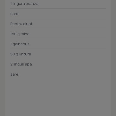
1 lingura branza
sare
Pentru aluat:
150 g faina
1 galbenus
50 g untura
2 linguri apa
sare.