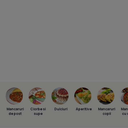
Mancaruri
Ciorbe si
Dulciuri
Aperitive
Mancaruri
Man
de post
supe
copii
cu 