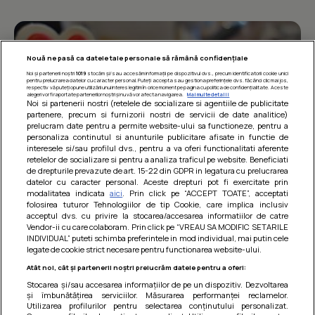
Nouă ne pasă ca datele tale personale să rămână confidențiale
Noi și partenerii noștri
1019
stocăm și/sau accesăm informații pe dispozitivul dvs., precum identificatorii cookie unici
pentru prelucrarea datelor cu caracter personal. Puteți accepta sau gestiona preferințele dvs. făcând clic mai jos,
respectiv vă puteți opune utilizării unui interes legitim în orice moment pe pagina cu politica de confidențialitate. Aceste
alegeri vor fi raportate partenerilor noștri și nu vă vor afecta navigarea.
Mai multe detalii
Noi si partenerii nostri (retelele de socializare si agentiile de publicitate
partenere, precum si furnizorii nostri de servicii de date analitice)
prelucram date pentru a permite website-ului sa functioneze, pentru a
personaliza continutul si anunturile publicitare afisate in functie de
interesele si/sau profilul dvs., pentru a va oferi functionalitati aferente
retelelor de socializare si pentru a analiza traficul pe website. Beneficiati
de drepturile prevazute de art. 15-22 din GDPR in legatura cu prelucrarea
datelor cu caracter personal. Aceste drepturi pot fi exercitate prin
modalitatea indicata
aici
. Prin click pe “ACCEPT TOATE”, acceptati
Barcute din vinete cu arpagic rosu
folosirea tuturor Tehnologiilor de tip Cookie, care implica inclusiv
acceptul dvs. cu privire la stocarea/accesarea informatiilor de catre
Un deliciu usor de preparat!
Vendor-ii cu care colaboram. Prin click pe “VREAU SA MODIFIC SETARILE
INDIVIDUAL” puteti schimba preferintele in mod individual, mai putin cele
legate de cookie strict necesare pentru functionarea website-ului.
Atât noi, cât și partenerii noștri prelucrăm datele pentru a oferi:
Stocarea și/sau accesarea informațiilor de pe un dispozitiv. Dezvoltarea
și îmbunătățirea serviciilor. Măsurarea performanței reclamelor.
Utilizarea profilurilor pentru selectarea conținutului personalizat.