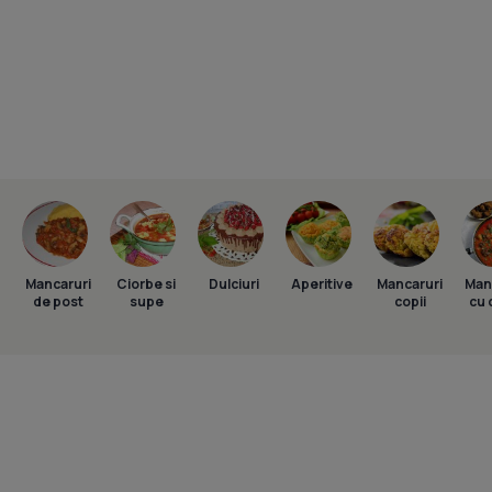
Mancaruri
Ciorbe si
Dulciuri
Aperitive
Mancaruri
Man
de post
supe
copii
cu 