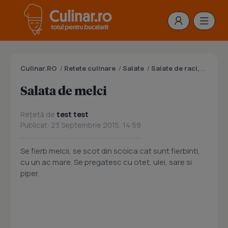
Culinar.RO
/
Retete culinare
/
Salate
/
Salate de raci, melci
/
Salata de melci
Rețetă de
test test
Publicat: 23 Septembrie 2015, 14:59
Se fierb melcii, se scot din scoica cat sunt fierbinti,
cu un ac mare. Se pregatesc cu otet, ulei, sare si
piper.