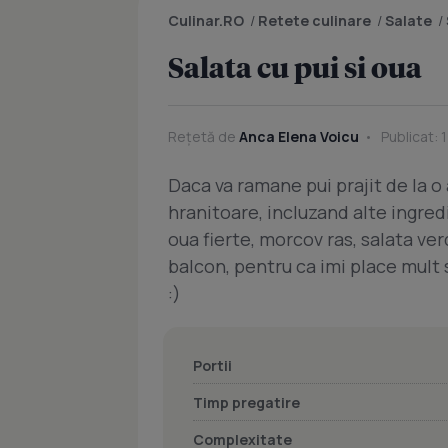
Culinar.RO
/
Retete culinare
/
Salate
/
Salata cu pui si oua
Rețetă de
Anca Elena Voicu
Publicat: 1
Daca va ramane pui prajit de la o 
hranitoare, incluzand alte ingred
oua fierte, morcov ras, salata ver
balcon, pentru ca imi place mult s
:)
Portii
Timp pregatire
Complexitate