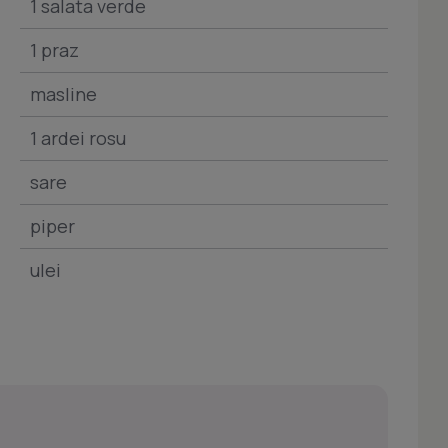
1 salata verde
1 praz
masline
1 ardei rosu
sare
piper
ulei