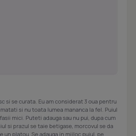
sc si se curata. Eu am considerat 3 oua pentru
jumatati si nu toata lumea mananca la fel. Puiul
 fasii mici. Puteti adauga sau nu pui, dupa cum
iul si prazul se taie betigase, morcovul se da
e un platou. Se adauga in mijloc puiul, pe