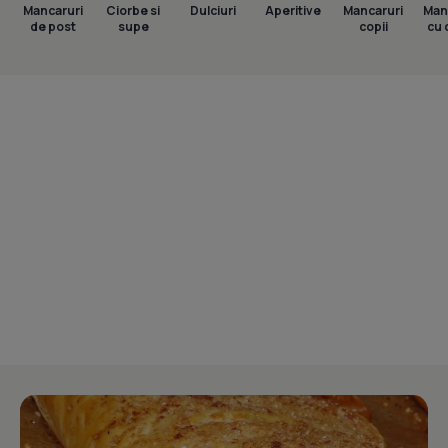
Mancaruri
Ciorbe si
Dulciuri
Aperitive
Mancaruri
Man
de post
supe
copii
cu 