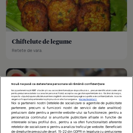
Chiftelute de legume
Retete de vara.
Nouă ne pasă ca datele tale personale să rămână confidențiale
Noi și partenerii noștri
1017
stocăm și/sau accesăm informații pe dispozitivul dvs., precum identificatorii cookie unici
pentru prelucrarea datelor cu caracter personal. Puteți accepta sau gestiona preferințele dvs. făcând clic mai jos,
respectiv vă puteți opune utilizării unui interes legitim în orice moment pe pagina cu politica de confidențialitate. Aceste
alegeri vor fi raportate partenerilor noștri și nu vă vor afecta navigarea.
Mai multe detalii
Noi si partenerii nostri (retelele de socializare si agentiile de publicitate
partenere, precum si furnizorii nostri de servicii de date analitice)
prelucram date pentru a permite website-ului sa functioneze, pentru a
personaliza continutul si anunturile publicitare afisate in functie de
interesele si/sau profilul dvs., pentru a va oferi functionalitati aferente
retelelor de socializare si pentru a analiza traficul pe website. Beneficiati
de drepturile prevazute de art. 15-22 din GDPR in legatura cu prelucrarea