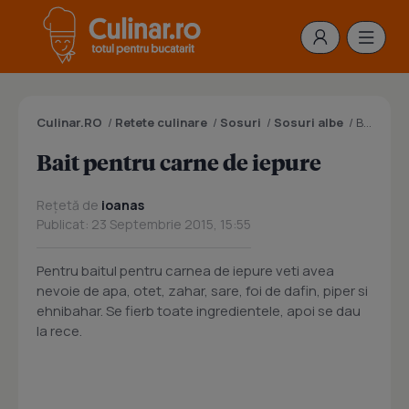
Culinar.RO
/
Retete culinare
/
Sosuri
/
Sosuri albe
/
Bait pentru carne de iepure
Bait pentru carne de iepure
Rețetă de
ioanas
Publicat: 23 Septembrie 2015, 15:55
Pentru baitul pentru carnea de iepure veti avea
nevoie de apa, otet, zahar, sare, foi de dafin, piper si
ehnibahar. Se fierb toate ingredientele, apoi se dau
la rece.