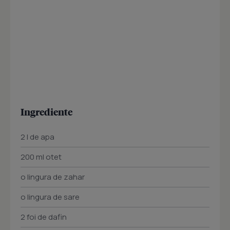
Ingrediente
2 l de apa
200 ml otet
o lingura de zahar
o lingura de sare
2 foi de dafin