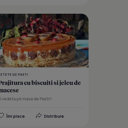
l
Tort insiropat, cu krant
RETETE DE PASTI
Prajitura cu biscuiti si jeleu de
macese
O vedeta pe masa de Pasti!!
Îmi place
Distribuie