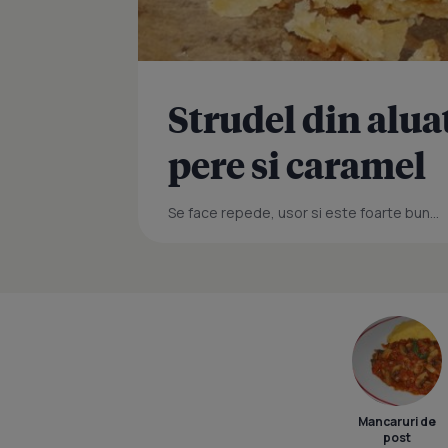
Strudel din alua
pere si caramel
Se face repede, usor si este foarte bun...
Mancaruri de
post