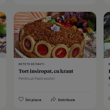
Drob din mie
RETETE DE PASTI
Tort insiropat, cu krant
Pentru un Pasti exotic!
Îmi place
Distribuie