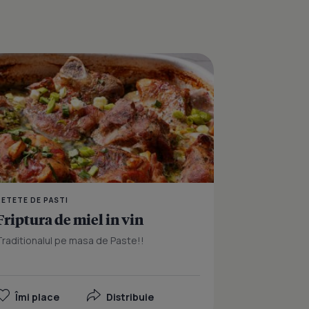
E
l
Coasta de miel umplut
RETETE DE PASTI
Friptura de miel in vin
Traditionalul pe masa de Paste!!
Îmi place
Distribuie