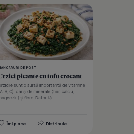
at cu snitele de soia
Chiftelute de sfecla c
MANCARURI DE POST
Urzici picante cu tofu crocant
Urzicile sunt o sursă importantă de vitamine
A, B, C), dar și de minerale (fier, calciu,
magneziu) și fibre. Datorită...
Îmi place
Distribuie