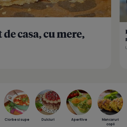
t de casa, cu mere,
Ciorbe si supe
Dulciuri
Aperitive
Mancaruri
copii