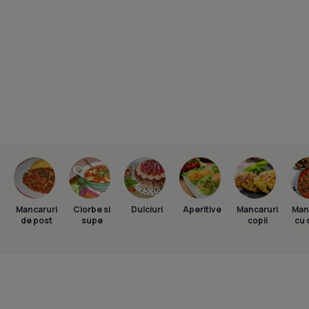
Mancaruri
Ciorbe si
Dulciuri
Aperitive
Mancaruri
Man
de post
supe
copii
cu 