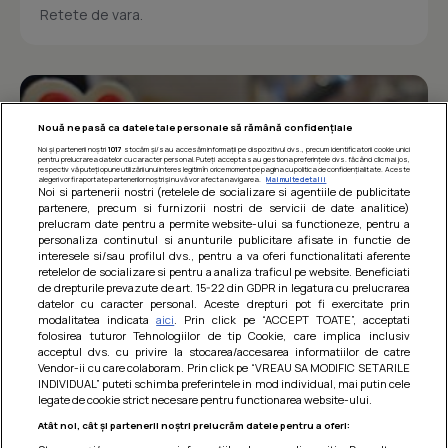
Retete de vara.
Nouă ne pasă ca datele tale personale să rămână confidențiale
Noi și partenerii noștri
1017
stocăm și/sau accesăm informații pe dispozitivul dvs., precum identificatorii cookie unici
pentru prelucrarea datelor cu caracter personal. Puteți accepta sau gestiona preferințele dvs. făcând clic mai jos,
respectiv vă puteți opune utilizării unui interes legitim în orice moment pe pagina cu politica de confidențialitate. Aceste
alegeri vor fi raportate partenerilor noștri și nu vă vor afecta navigarea.
Mai multe detalii
Noi si partenerii nostri (retelele de socializare si agentiile de publicitate
partenere, precum si furnizorii nostri de servicii de date analitice)
prelucram date pentru a permite website-ului sa functioneze, pentru a
personaliza continutul si anunturile publicitare afisate in functie de
interesele si/sau profilul dvs., pentru a va oferi functionalitati aferente
retelelor de socializare si pentru a analiza traficul pe website. Beneficiati
de drepturile prevazute de art. 15-22 din GDPR in legatura cu prelucrarea
datelor cu caracter personal. Aceste drepturi pot fi exercitate prin
modalitatea indicata
aici
. Prin click pe “ACCEPT TOATE”, acceptati
Barcute din vinete cu arpagic rosu
folosirea tuturor Tehnologiilor de tip Cookie, care implica inclusiv
acceptul dvs. cu privire la stocarea/accesarea informatiilor de catre
Un deliciu usor de preparat!
Vendor-ii cu care colaboram. Prin click pe “VREAU SA MODIFIC SETARILE
INDIVIDUAL” puteti schimba preferintele in mod individual, mai putin cele
legate de cookie strict necesare pentru functionarea website-ului.
Atât noi, cât și partenerii noștri prelucrăm datele pentru a oferi: