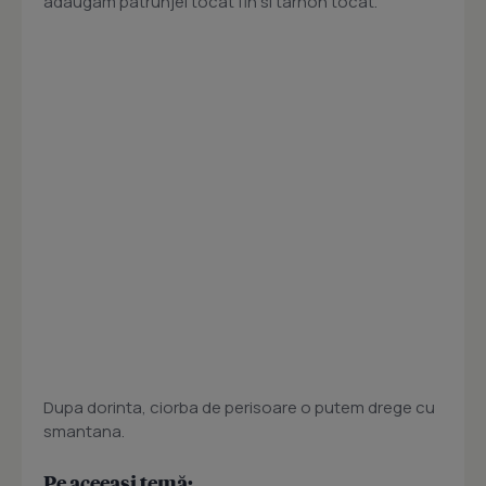
adaugam patrunjel tocat fin si tarhon tocat.
Dupa dorinta, ciorba de perisoare o putem drege cu
smantana.
Pe aceeași temă: