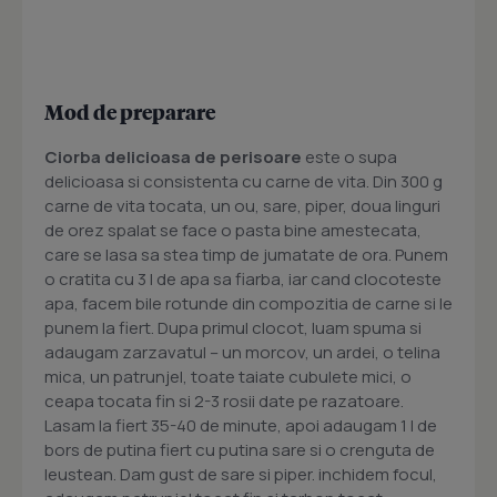
Mod de preparare
Ciorba delicioasa de perisoare
este o supa
delicioasa si consistenta cu carne de vita. Din 300 g
carne de vita tocata, un ou, sare, piper, doua linguri
de orez spalat se face o pasta bine amestecata,
care se lasa sa stea timp de jumatate de ora. Punem
o cratita cu 3 l de apa sa fiarba, iar cand clocoteste
apa, facem bile rotunde din compozitia de carne si le
punem la fiert. Dupa primul clocot, luam spuma si
adaugam zarzavatul – un morcov, un ardei, o telina
mica, un patrunjel, toate taiate cubulete mici, o
ceapa tocata fin si 2-3 rosii date pe razatoare.
Lasam la fiert 35-40 de minute, apoi adaugam 1 l de
bors de putina fiert cu putina sare si o crenguta de
leustean. Dam gust de sare si piper. inchidem focul,