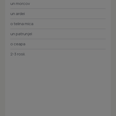
un morcov
un ardei
o telina mica
un patrunjel
o ceapa
2-3 rosii.