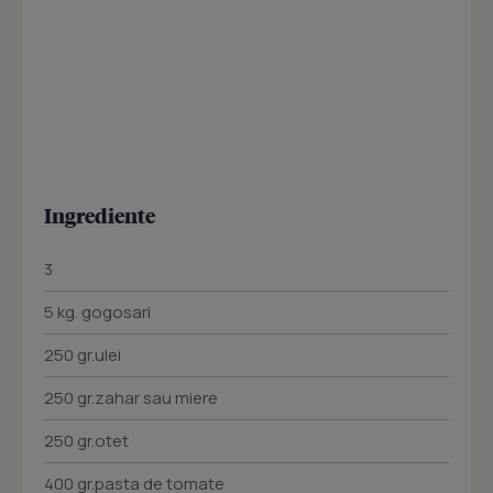
Ingrediente
3
5 kg. gogosari
250 gr.ulei
250 gr.zahar sau miere
250 gr.otet
400 gr.pasta de tomate