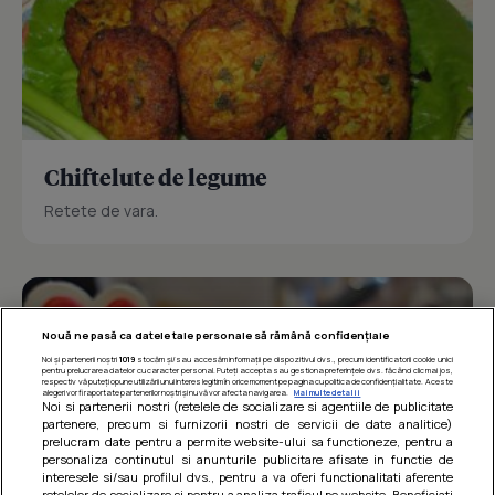
Chiftelute de legume
Retete de vara.
Nouă ne pasă ca datele tale personale să rămână confidențiale
Noi și partenerii noștri
1019
stocăm și/sau accesăm informații pe dispozitivul dvs., precum identificatorii cookie unici
pentru prelucrarea datelor cu caracter personal. Puteți accepta sau gestiona preferințele dvs. făcând clic mai jos,
respectiv vă puteți opune utilizării unui interes legitim în orice moment pe pagina cu politica de confidențialitate. Aceste
alegeri vor fi raportate partenerilor noștri și nu vă vor afecta navigarea.
Mai multe detalii
Noi si partenerii nostri (retelele de socializare si agentiile de publicitate
partenere, precum si furnizorii nostri de servicii de date analitice)
prelucram date pentru a permite website-ului sa functioneze, pentru a
personaliza continutul si anunturile publicitare afisate in functie de
interesele si/sau profilul dvs., pentru a va oferi functionalitati aferente
retelelor de socializare si pentru a analiza traficul pe website. Beneficiati