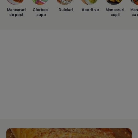
Mancaruri
Ciorbe si
Dulciuri
Aperitive
Mancaruri
Man
de post
supe
copii
cu 