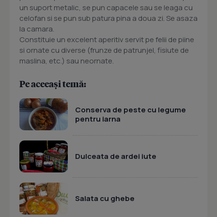
un suport metalic, se pun capacele sau se leaga cu
celofan si se pun sub patura pina a doua zi. Se asaza
la camara.
Constituie un excelent aperitiv servit pe felii de piine
si ornate cu diverse (frunze de patrunjel, fisiute de
maslina, etc.) sau neornate.
Pe aceeași temă:
Conserva de peste cu legume
pentru iarna
Dulceata de ardei iute
Salata cu ghebe